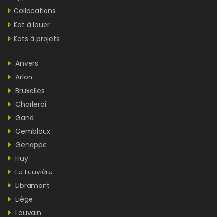
Collocations
Kot à louer
Kots à projets
Anvers
Arlon
Bruxelles
Charleroi
Gand
Gembloux
Genappe
Huy
La Louvière
Libramont
Liège
Louvain