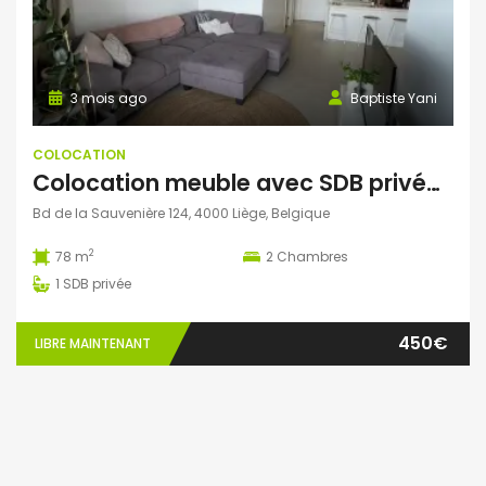
3 mois ago
Baptiste Yani
COLOCATION
Colocation meuble avec SDB privée (deux colocs) 400€
Bd de la Sauvenière 124, 4000 Liège, Belgique
2
78 m
2
Chambres
1
SDB privée
450€
LIBRE MAINTENANT