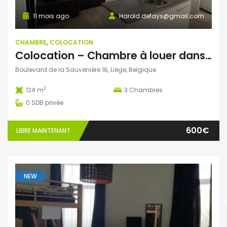
11 mois ago
Harold.defays@gmail.com
CHAMBRE
,
COLOCATION
Colocation – Chambre à louer dans un appartement neuf au centre de Liège
Boulevard de la Sauvenière 16, Liège, Belgique
2
124 m
3
Chambres
0
SDB privée
600€
LIBRE MAINTENANT
NEW