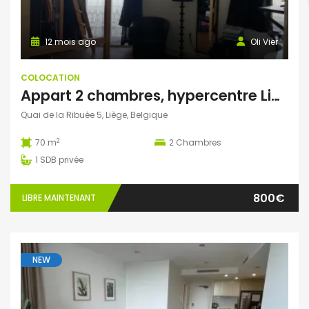
12 mois ago
Oli Vier
COLOCATION
Appart 2 chambres, hypercentre Liège, balcon sur Meuse
Quai de la Ribuée 5, Liège, Belgique
2
70 m
2
Chambres
1
SDB privée
800€
LIBRE MAINTENANT
NEW