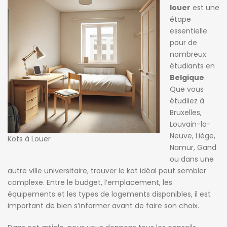
louer
est une
étape
essentielle
pour de
nombreux
étudiants en
Belgique
.
Que vous
étudiiez à
Bruxelles,
Louvain-la-
Neuve, Liège,
Kots à Louer
 heures ago
12 heures ago
12 heures
Namur, Gand
cie de Ghellinck
Killian Sdao
patricia 
ou dans une
autre ville universitaire, trouver le kot idéal peut sembler
Chambre chez l’habitant
Studios meublés à louer – Résidence Ustel – Boulevard Poincaré, 76 – Anderlecht – à partir de 720 € charges incluses
complexe. Entre le budget, l’emplacement, les
720€
470€
équipements et les types de logements disponibles, il est
Avenue Emile Vandervelde 72, 1200 Bruxelles, Belgique
Boulevard Poincaré 76, Anderlecht, Belgique
important de bien s’informer avant de faire son choix.