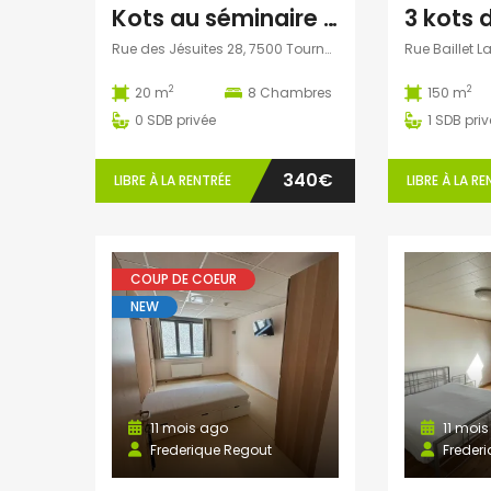
Kots au séminaire de Tournai
Rue des Jésuites 28, 7500 Tournai, Belgique
2
2
20 m
8
Chambres
150 m
0
SDB privée
1
SDB priv
340€
LIBRE À LA RENTRÉE
LIBRE À LA RE
COUP DE COEUR
NEW
11 mois ago
11 mois
Frederique Regout
Freder