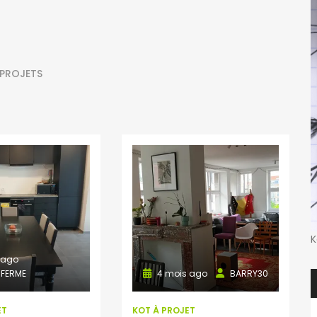
 PROJETS
K
 ago
 FERME
4 mois ago
BARRY30
ET
KOT À PROJET