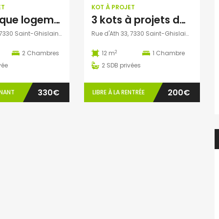
ET
KOT À PROJET
Magnifique logement étudiant St Ghislain
3 kots à projets dans maison de repos
f.elaerts
1 semaine ago
Evelyne Van Hulle
Rue Maigret, 7330 Saint-Ghislain, Belgique
Rue d'Ath 33, 7330 Saint-Ghislain, Belgique
Chbre étudiant(e) en colocation dans appartement 2 chbre avec balcon – en face de HELMo Guillemins
Kot à louer 1 étudiant uniquement
2
2
Chambres
12 m
1
Chambre
450€
vée
2
SDB privées
e, Belgique
Rue de la Cure 13, 6061 Charleroi, Belgique
330€
200€
ENANT
LIBRE À LA RENTRÉE