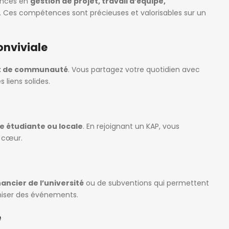
ences en
gestion de projet, travail d’équipe,
. Ces compétences sont précieuses et valorisables sur un
nviviale
it de communauté
. Vous partagez votre quotidien avec
 liens solides.
ie étudiante ou locale
. En rejoignant un KAP, vous
à cœur.
nancier de l’université
ou de subventions qui permettent
aniser des événements.
e