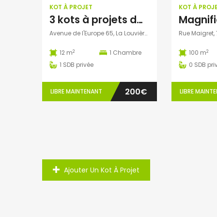
KOT À PROJET
KOT À PROJ
3 kots à projets dans maison de repos
 ago
patricia nadege
1 semaine ago
Avenue de l'Europe 65, La Louvière, Belgique
Kot Meublé Montigny-sur-Sambre
2
2
12 m
1
Chambre
100 m
400€
1
SDB privée
0
SDB pri
ès 302, 6061 Charleroi, Belgique
Rue du Vieux Mayeur 1, 4000 Lièg
200€
LIBRE MAINTENANT
LIBRE MAINT
Ajouter Un Kot À Projet