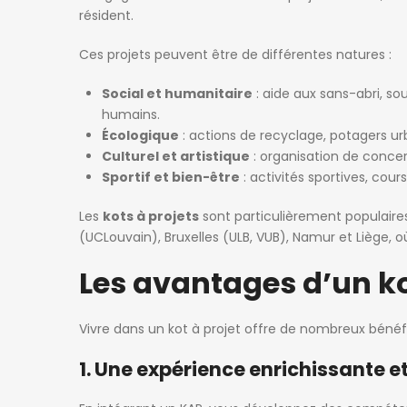
résident.
Ces projets peuvent être de différentes natures :
Social et humanitaire
: aide aux sans-abri, sou
humains.
Écologique
: actions de recyclage, potagers urb
Culturel et artistique
: organisation de concert
Sportif et bien-être
: activités sportives, cour
Les
kots à projets
sont particulièrement populair
(UCLouvain), Bruxelles (ULB, VUB), Namur et Liège, où
Les avantages d’un ko
Vivre dans un kot à projet offre de nombreux bénéfi
1. Une expérience enrichissante e