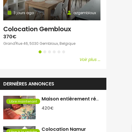
3 jours ago
azgembloux
3 jours ago
Colocation Gembloux
Chambre c
370€
600€
Grand'Rue 46, 5030 Gembloux, Belgique
Avenue Emile Vand
Voir plus ...
DERNIÈRES ANNONCES
Maison entièrement rénovée
Libre maintenant
420€
Colocation Namur
Libre à la rentrée