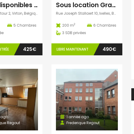
3 kots disponibles à Latour (Virton)
Sous location Grande Chambre Ixelles
Rue Baillet Latour 2, Virton, Belgique
Rue Joseph Stallaert 10, Ixelles, Belgique
2
5
Chambres
200 m
6
Chambres
ée
3
SDB privées
425€
490€
NTRÉE
LIBRE MAINTENANT
 ago
1 année ago
ique Regout
Frederique Regout