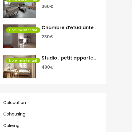
360€
Chambre d’étudiante a louer
Libre maintenant
280€
Studio , petit appartement
Libre maintenant
490€
Colocation
Cohousing
Coliving