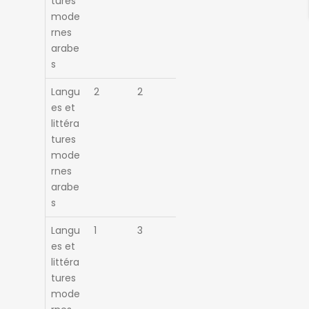
tures
mode
rnes
arabe
s
Langu
2
2
es et
littéra
tures
mode
rnes
arabe
s
Langu
1
3
es et
littéra
tures
mode