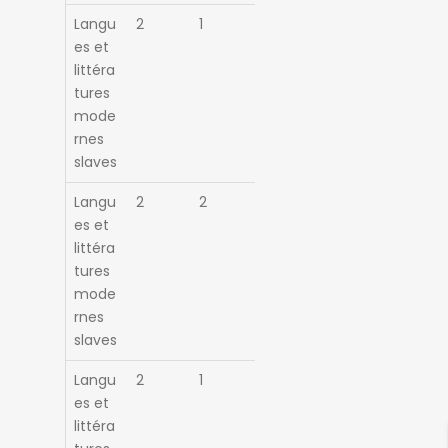
Langu
2
1
es et
littéra
tures
mode
rnes
slaves
Langu
2
2
es et
littéra
tures
mode
rnes
slaves
Langu
2
1
es et
littéra