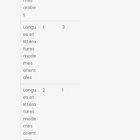
rnes
arabe
s
Langu
1
3
es et
littéra
tures
mode
rnes
orient
ales
Langu
2
1
es et
littéra
tures
mode
rnes
orient