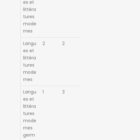
es et
littéra
tures
mode
rnes
Langu
2
2
es et
littéra
tures
mode
rnes
Langu
1
3
es et
littéra
tures
mode
rnes
germ