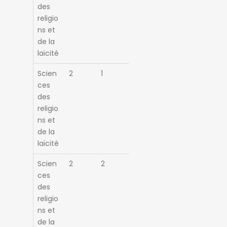
des
religio
ns et
de la
laïcité
Scien
2
1
ces
des
religio
ns et
de la
laïcité
Scien
2
2
ces
des
religio
ns et
de la