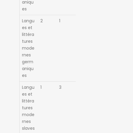
aniqu
es
Langu
2
1
es et
littéra
tures
mode
rnes
germ
aniqu
es
Langu
1
3
es et
littéra
tures
mode
rnes
slaves