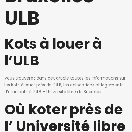
ULB
Kots à louer à
l’ULB
Vous trouverez dans cet article toutes les informations sur
jour ago
1 jour ago
1 jour ago
les kots à louer près de l’ULB, les colocations et logements
cie de Ghellinck
Killian Sdao
patricia 
d’étudiants à l’ULB – Université libre de Bruxelles.
Où koter près de
Chambre chez l’habitant
Studios meublés à louer – Résidence Ustel – Boulevard Poincaré, 76 – Anderlecht – à partir de 720 € charges incluses
720€
470€
Avenue Emile Vandervelde 72, 1200 Bruxelles, Belgique
Boulevard Poincaré 76, Anderlecht, Belgique
l’ Université libre