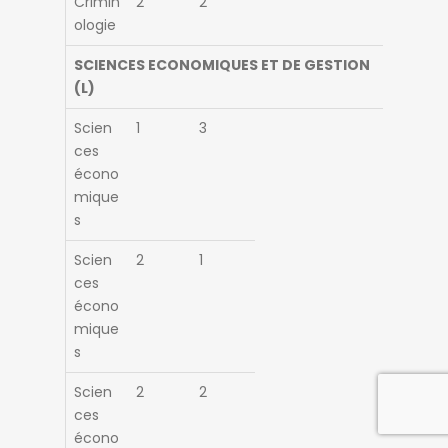
Crimin
2
2
ologie
SCIENCES ECONOMIQUES ET DE GESTION
(L)
Scien
1
3
ces
écono
mique
s
Scien
2
1
ces
écono
mique
s
Scien
2
2
ces
écono