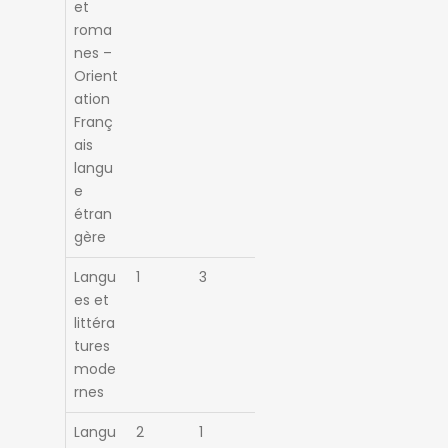
et
roma
nes –
Orient
ation
Franç
ais
langu
e
étran
gère
Langu
1
3
es et
littéra
tures
mode
rnes
Langu
2
1