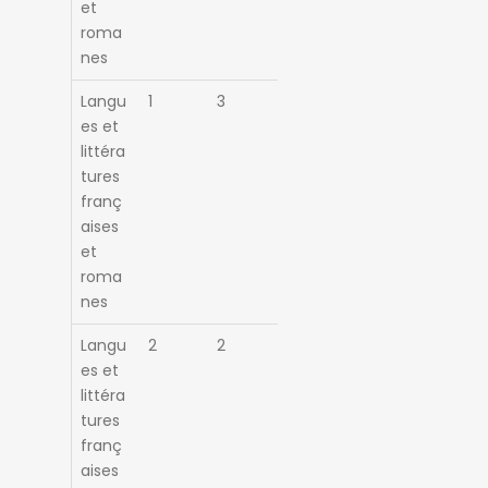
et
roma
nes
Langu
1
3
es et
littéra
tures
franç
aises
et
roma
nes
Langu
2
2
es et
littéra
tures
franç
aises