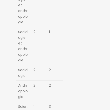
et
anthr
opolo
gie
Sociol
2
1
ogie
et
anthr
opolo
gie
Sociol
2
2
ogie
Anthr
2
2
opolo
gie
Scien
1
3