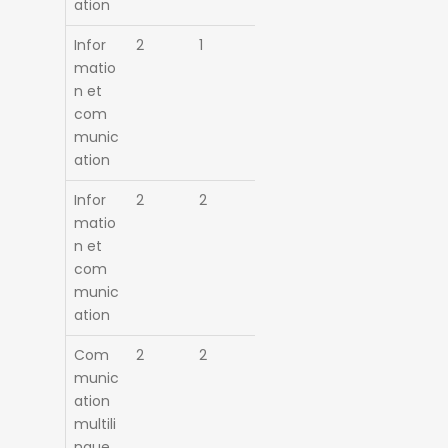
ation
Infor
2
1
matio
n et
com
munic
ation
Infor
2
2
matio
n et
com
munic
ation
Com
2
2
munic
ation
multili
ngue