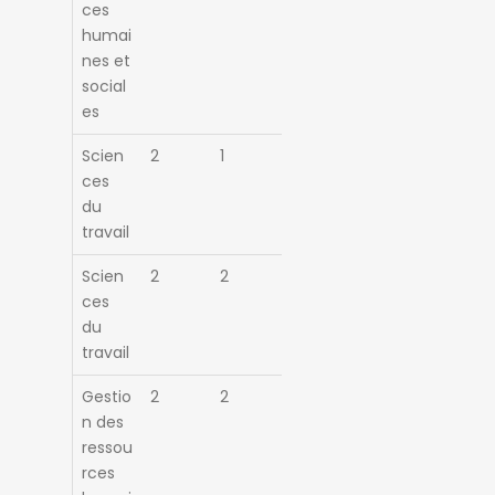
ces
humai
nes et
social
es
Scien
2
1
ces
du
travail
Scien
2
2
ces
du
travail
Gestio
2
2
n des
ressou
rces