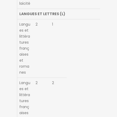
laïcité
LANGUES ET LETTRES (L)
Langu
2
1
es et
littéra
tures
franç
aises
et
roma
nes
Langu
2
2
es et
littéra
tures
franç
aises