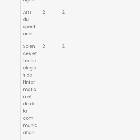
Arts
2
2
du
spect
acle
Scien
2
2
ces et
techn
ologie
s de
l’infor
matio
n et
de de
la
com
munic
ation