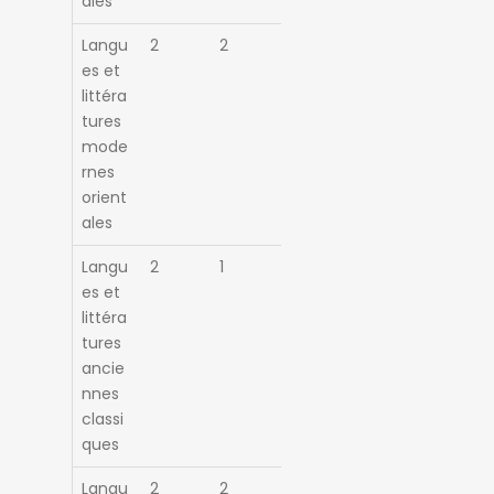
ales
Langu
2
2
es et
littéra
tures
mode
rnes
orient
ales
Langu
2
1
es et
littéra
tures
ancie
nnes
classi
ques
Langu
2
2