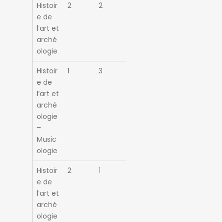
Histoir
2
2
e de
l’art et
arché
ologie
Histoir
1
3
e de
l’art et
arché
ologie
–
Music
ologie
Histoir
2
1
e de
l’art et
arché
ologie