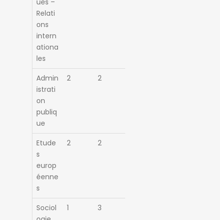
ues –
Relati
ons
intern
ationa
les
Admin
2
2
istrati
on
publiq
ue
Etude
2
2
s
europ
éenne
s
Sociol
1
3
ogie