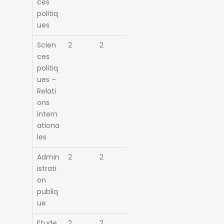
ces
politiq
ues
Scien
2
2
ces
politiq
ues –
Relati
ons
intern
ationa
les
Admin
2
2
istrati
on
publiq
ue
Etude
2
2