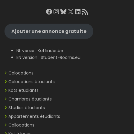
Facebook
Instagram
Bluesky
X
LinkedIn
RSS Feed
Ajouter une annonce gratuite
NL versie :
Kotfinder.be
EN version :
Student-Rooms.eu
Colocations
Colocations étudiants
Kots étudiants
Chambres étudiants
Studios étudiants
Appartements étudiants
Collocations
Kot à louer