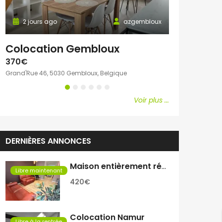
2 jours ago
azgembloux
2 jours ago
Colocation Gembloux
Chambre c
370€
600€
Grand'Rue 46, 5030 Gembloux, Belgique
Avenue Emile Vand
Voir plus ...
DERNIÈRES ANNONCES
Maison entièrement rénovée
Libre maintenant
420€
Colocation Namur
Libre à la rentrée