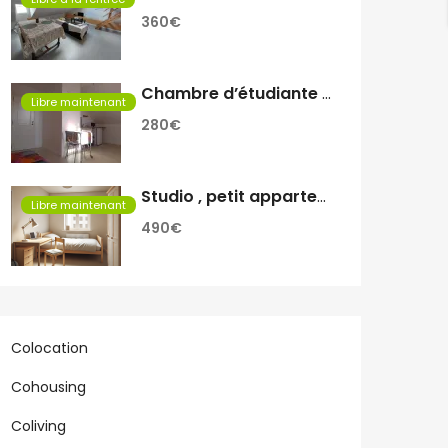
360€
Chambre d’étudiante a louer
Libre maintenant
280€
Studio , petit appartement
Libre maintenant
490€
Colocation
Cohousing
Coliving