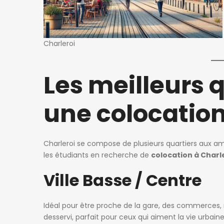
 ago
patricia nadege
6 jours ago
Charleroi
Kot Meublé Montigny-sur-Sambre
400€
Les meilleurs 
ès 302, 6061 Charleroi, Belgique
Rue du Vieux Mayeur 1, 4000 Lièg
une colocation
Charleroi se compose de plusieurs quartiers aux amb
les étudiants en recherche de
colocation à Charl
Ville Basse / Centre
Idéal pour être proche de la gare, des commerces, r
desservi, parfait pour ceux qui aiment la vie urbai