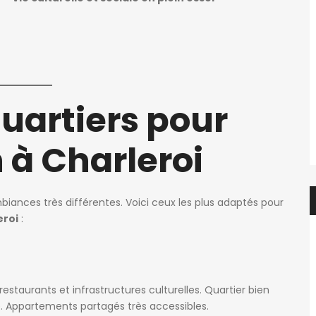
f.elaerts
1 semaine ago
Evelyne Van Hulle
Chbre étudiant(e) en colocation dans appartement 2 chbre avec balcon – en face de HELMo Guillemins
Kot à louer 1 étudiant uniquement
450€
quartiers pour
e, Belgique
Rue de la Cure 13, 6061 Charleroi, Belgique
 à Charleroi
iances très différentes. Voici ceux les plus adaptés pour
eroi
:
estaurants et infrastructures culturelles. Quartier bien
ne. Appartements partagés très accessibles.