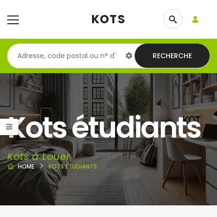
KOTS
RECHERCHE
Kots étudiants
Kots à Louer
HOME
KOTS ÉTUDIANTS