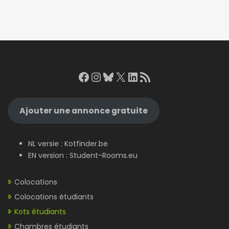
Facebook
Instagram
Bluesky
X
LinkedIn
RSS Feed
Ajouter une annonce gratuite
NL versie :
Kotfinder.be
EN version :
Student-Rooms.eu
Colocations
Colocations étudiants
Kots étudiants
Chambres étudiants