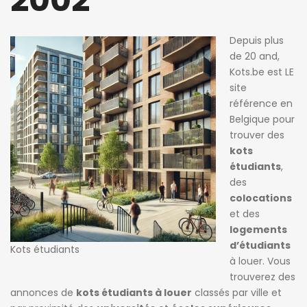
Depuis plus
de 20 and,
Kots.be
est LE
site
référence en
Belgique pour
trouver des
kots
étudiants
,
des
jours ago
2 jours ago
2 jours ag
colocations
cie de Ghellinck
Killian Sdao
patricia 
et des
logements
Chambre chez l’habitant
Studios meublés à louer – Résidence Ustel – Boulevard Poincaré, 76 – Anderlecht – à partir de 720 € charges incluses
d’étudiants
Kots étudiants
720€
470€
à louer. Vous
trouverez des
Avenue Emile Vandervelde 72, 1200 Bruxelles, Belgique
Boulevard Poincaré 76, Anderlecht, Belgique
annonces de
kots étudiants à louer
classés par ville et