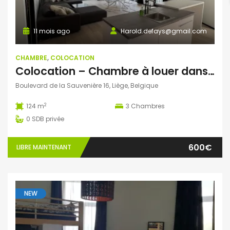
11 mois ago
Harold.defays@gmail.com
CHAMBRE
,
COLOCATION
Colocation – Chambre à louer dans un appartement neuf au centre de Liège
Boulevard de la Sauvenière 16, Liège, Belgique
2
124 m
3
Chambres
0
SDB privée
600€
LIBRE MAINTENANT
NEW