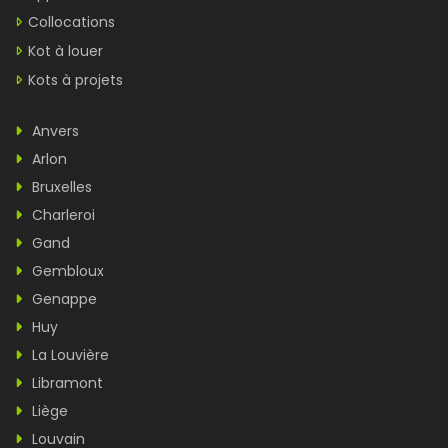
Collocations
Kot à louer
Kots à projets
Anvers
Arlon
Bruxelles
Charleroi
Gand
Gembloux
Genappe
Huy
La Louvière
Libramont
Liège
Louvain