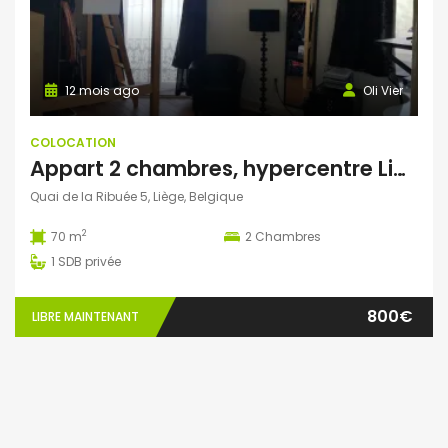
12 mois ago
Oli Vier
COLOCATION
Appart 2 chambres, hypercentre Liège, balcon sur Meuse
Quai de la Ribuée 5, Liège, Belgique
2
70 m
2
Chambres
1
SDB privée
800€
LIBRE MAINTENANT