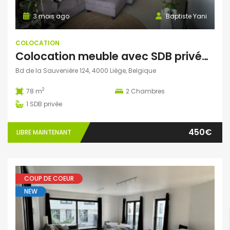
3 mois ago
Baptiste Yani
COLOCATION
Colocation meuble avec SDB privée (deux colocs) 400€
Bd de la Sauvenière 124, 4000 Liège, Belgique
2
78 m
2
Chambres
1
SDB privée
450€
LIBRE MAINTENANT
COUP DE COEUR
NEW