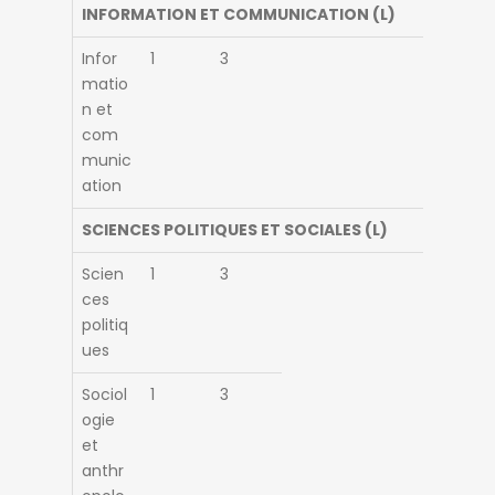
INFORMATION ET COMMUNICATION (L)
Infor
1
3
matio
n et
com
munic
ation
SCIENCES POLITIQUES ET SOCIALES (L)
Scien
1
3
ces
politiq
ues
Sociol
1
3
ogie
et
anthr