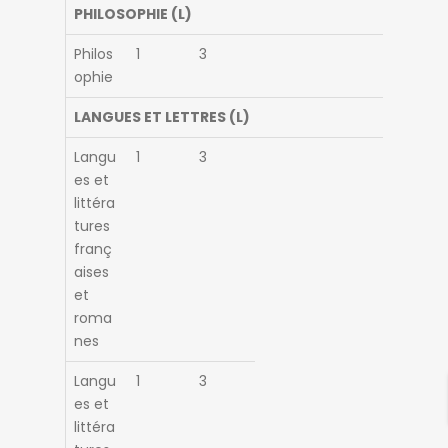
PHILOSOPHIE (L)
Philos
1
3
ophie
LANGUES ET LETTRES (L)
Langu
1
3
es et
littéra
tures
franç
aises
et
roma
nes
Langu
1
3
es et
littéra