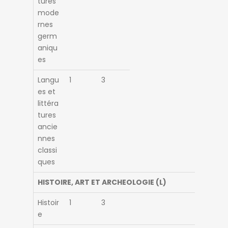
tures
mode
rnes
germ
aniqu
es
Langu
1
3
es et
littéra
tures
ancie
nnes
classi
ques
HISTOIRE, ART ET ARCHEOLOGIE (L)
Histoir
1
3
e