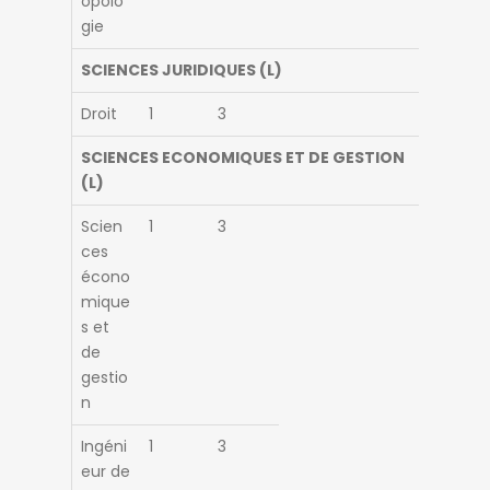
opolo
gie
SCIENCES JURIDIQUES (L)
Droit
1
3
SCIENCES ECONOMIQUES ET DE GESTION
(L)
Scien
1
3
ces
écono
mique
s et
de
gestio
n
Ingéni
1
3
eur de