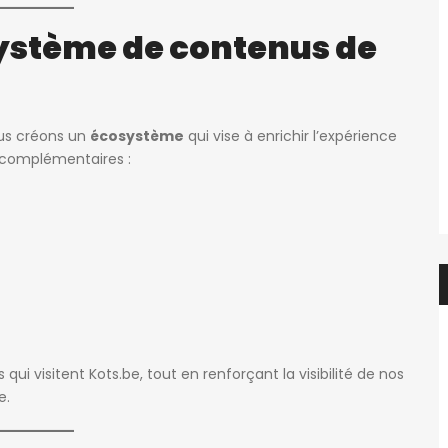
ystème de contenus de
f.elaerts
6 jours ago
Evelyne Van Hulle
Chbre étudiant(e) en colocation dans appartement 2 chbre avec balcon – en face de HELMo Guillemins
Kot à louer 1 étudiant uniquement
450€
ous créons un
écosystème
qui vise à enrichir l’expérience
e, Belgique
Rue de la Cure 13, 6061 Charleroi, Belgique
t complémentaires :
qui visitent Kots.be, tout en renforçant la visibilité de nos
e.