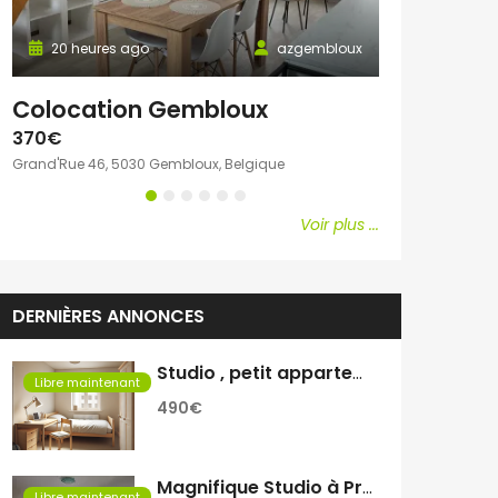
20 heures ago
azgembloux
20 heures 
Colocation Gembloux
Chambre c
370€
600€
Grand'Rue 46, 5030 Gembloux, Belgique
Avenue Emile Vand
Voir plus ...
DERNIÈRES ANNONCES
Studio , petit appartement
Libre maintenant
490€
Magnifique Studio à Proximité de Rive Gauche
Libre maintenant