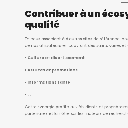
Contribuer à un écos
es ago
patricia nadege
5 jours ago
qualité
Kot Meublé Montigny-sur-Sambre
400€
En nous associant à d’autres sites de référence, n
ès 302, 6061 Charleroi, Belgique
Rue du Vieux Mayeur 1, 4000 Lièg
de nos utilisateurs en couvrant des sujets variés e
•
Culture et divertissement
•
Astuces et promotions
•
Informations santé
•
…
Cette synergie profite aux étudiants et propriétaires 
partenaires et la nôtre sur les moteurs de recherch