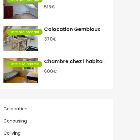
515€
Colocation Gembloux
Libre maintenant
370€
Chambre chez l’habitant
Libre à la rentrée
600€
Colocation
Cohousing
Coliving