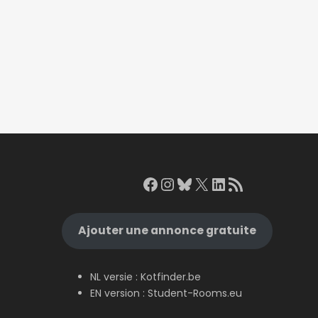
Facebook
Instagram
Bluesky
X
LinkedIn
RSS Feed
Ajouter une annonce gratuite
NL versie :
Kotfinder.be
EN version :
Student-Rooms.eu