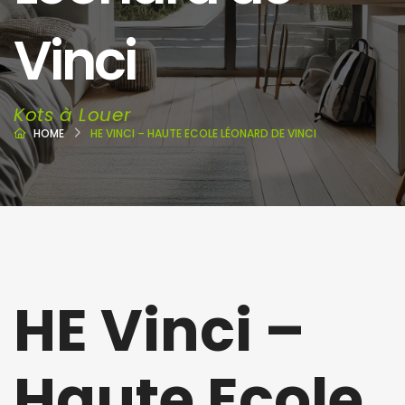
Vinci
Kots à Louer
HOME
HE VINCI – HAUTE ECOLE LÉONARD DE VINCI
HE Vinci –
Haute Ecole