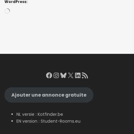
WordPress:
Loading…
Facebook
Instagram
Bluesky
X
LinkedIn
RSS Feed
Ajouter une annonce gratuite
NL versie :
Kotfinder.be
EN version :
Student-Rooms.eu