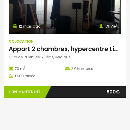
12 mois ago
Oli Vier
COLOCATION
Appart 2 chambres, hypercentre Liège, balcon sur Meuse
Quai de la Ribuée 5, Liège, Belgique
2
70 m
2
Chambres
1
SDB privée
800€
LIBRE MAINTENANT