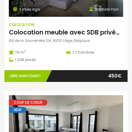
3 mois ago
Baptiste Yani
COLOCATION
Colocation meuble avec SDB privée (deux colocs) 400€
Bd de la Sauvenière 124, 4000 Liège, Belgique
2
78 m
2
Chambres
1
SDB privée
450€
LIBRE MAINTENANT
COUP DE COEUR
NEW