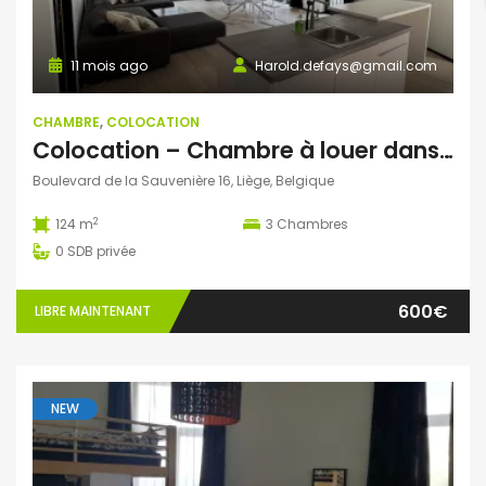
11 mois ago
Harold.defays@gmail.com
CHAMBRE
,
COLOCATION
Colocation – Chambre à louer dans un appartement neuf au centre de Liège
Boulevard de la Sauvenière 16, Liège, Belgique
2
124 m
3
Chambres
0
SDB privée
600€
LIBRE MAINTENANT
NEW