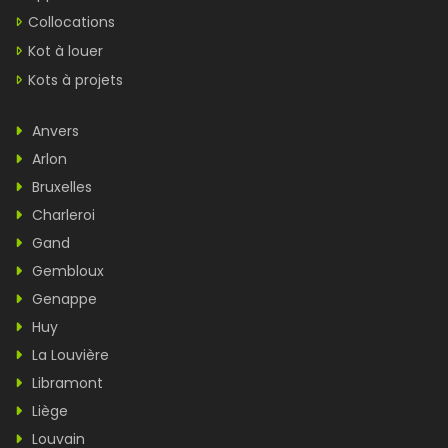
Collocations
Kot à louer
Kots à projets
Anvers
Arlon
Bruxelles
Charleroi
Gand
Gembloux
Genappe
Huy
La Louvière
Libramont
Liège
Louvain