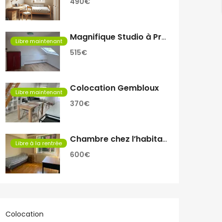
490€
Magnifique Studio à Proximité de Rive Gauche
Libre maintenant
515€
Colocation Gembloux
Libre maintenant
370€
Chambre chez l’habitant
Libre à la rentrée
600€
Colocation