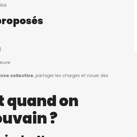
lité
proposés
)
Neuve
nce collective
, partager les charges et nouer des
t quand on
ouvain ?