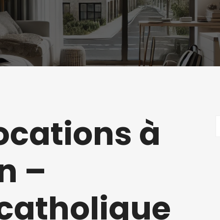
ocations à
n –
 catholique