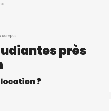
cas
ins campus
tudiantes près
n
olocation ?