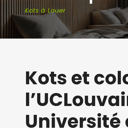
Kots à Louer
Kots et col
l’UCLouvai
Université