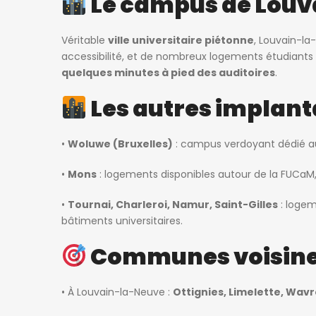
Le campus de Lou
Véritable
ville universitaire piétonne
, Louvain-la
accessibilité, et de nombreux logements étudian
quelques minutes à pied des auditoires
.
Les autres implant
•
Woluwe (Bruxelles)
: campus verdoyant dédié aux
•
Mons
: logements disponibles autour de la FUCaM,
•
Tournai, Charleroi, Namur, Saint-Gilles
: logem
bâtiments universitaires.
Communes voisines
• À Louvain-la-Neuve :
Ottignies, Limelette, Wav