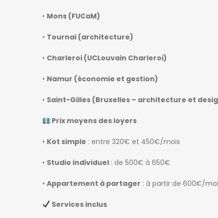
•
Mons (FUCaM)
•
Tournai (architecture)
•
Charleroi (UCLouvain Charleroi)
go
patricia nadege
6 jours ago
•
Namur (économie et gestion)
Kot Meublé Montigny-sur-Sambre
•
Saint-Gilles (Bruxelles – architecture et desi
400€
ès 302, 6061 Charleroi, Belgique
Rue du Vieux Mayeur 1, 4000 Lièg
Prix moyens des loyers
•
Kot simple
: entre 320€ et 450€/mois
•
Studio individuel
: de 500€ à 650€
•
Appartement à partager
: à partir de 600€/mo
Services inclus