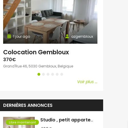
1 jour ago
azgembloux
1 jour ago
Colocation Gembloux
Chambre c
370€
600€
Grand'Rue 46, 5030 Gembloux, Belgique
Avenue Emile Vand
Voir plus ...
DERNIÈRES ANNONCES
Studio , petit appartement
Libre maintenant