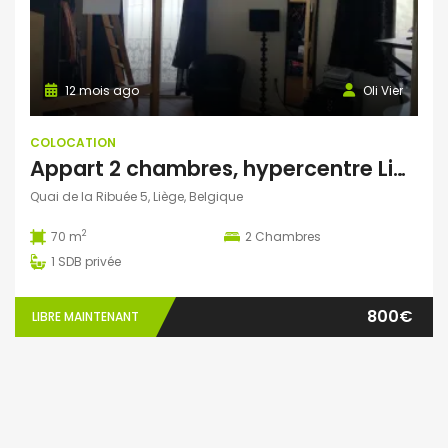
12 mois ago
Oli Vier
COLOCATION
Appart 2 chambres, hypercentre Liège, balcon sur Meuse
Quai de la Ribuée 5, Liège, Belgique
2
70 m
2
Chambres
1
SDB privée
800€
LIBRE MAINTENANT