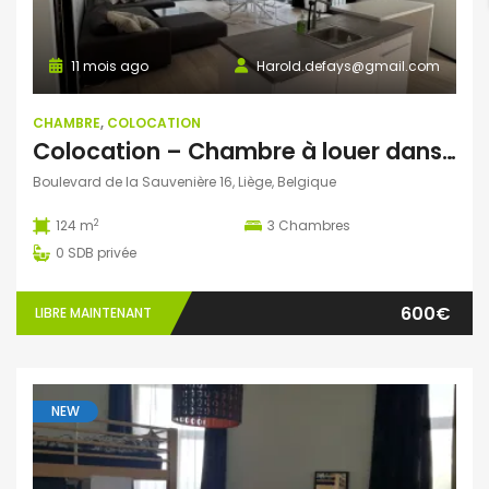
11 mois ago
Harold.defays@gmail.com
CHAMBRE
,
COLOCATION
Colocation – Chambre à louer dans un appartement neuf au centre de Liège
Boulevard de la Sauvenière 16, Liège, Belgique
2
124 m
3
Chambres
0
SDB privée
600€
LIBRE MAINTENANT
NEW