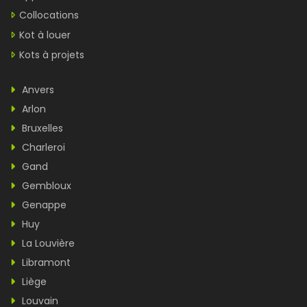
Collocations
Kot à louer
Kots à projets
Anvers
Arlon
Bruxelles
Charleroi
Gand
Gembloux
Genappe
Huy
La Louvière
Libramont
Liège
Louvain