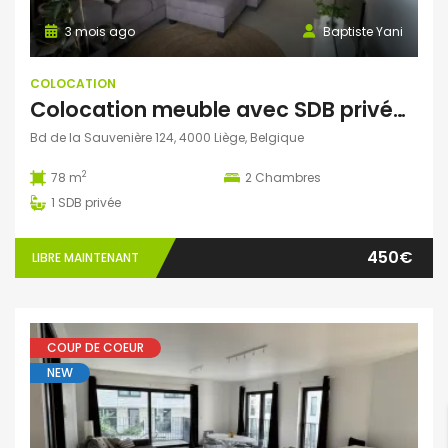
3 mois ago
Baptiste Yani
COLOCATION
Colocation meuble avec SDB privée (deux colocs) 400€
Bd de la Sauvenière 124, 4000 Liège, Belgique
2
78 m
2
Chambres
1
SDB privée
450€
LIBRE MAINTENANT
COUP DE COEUR
NEW