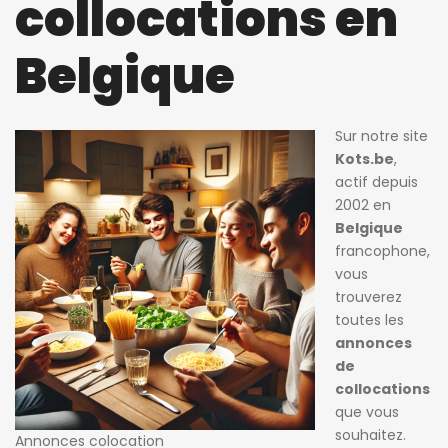
collocations en
Belgique
Sur notre site
Kots.be
,
actif depuis
2002 en
Belgique
francophone,
vous
jours ago
3 jours ago
3 jours ag
trouverez
cie de Ghellinck
Killian Sdao
patricia 
toutes les
annonces
Chambre chez l’habitant
Studios meublés à louer – Résidence Ustel – Boulevard Poincaré, 76 – Anderlecht – à partir de 720 € charges incluses
de
720€
470€
collocations
Avenue Emile Vandervelde 72, 1200 Bruxelles, Belgique
Boulevard Poincaré 76, Anderlecht, Belgique
que vous
souhaitez.
Annonces colocation