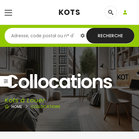
KOTS
RECHERCHE
Collocations
Kots à Louer
HOME
COLLOCATIONS