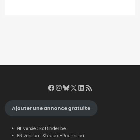
Facebook
Instagram
Bluesky
X
LinkedIn
RSS Feed
Ajouter une annonce gratuite
NL versie :
Kotfinder.be
EN version :
Student-Rooms.eu