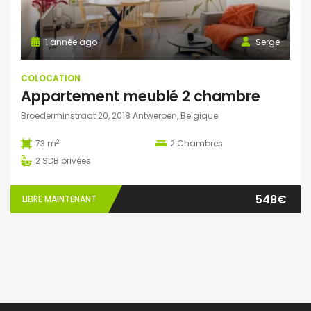
1 année ago
Serge
COLOCATION
Appartement meublé 2 chambre
Broederminstraat 20, 2018 Antwerpen, Belgique
2
73 m
2
Chambres
2
SDB privées
548€
LIBRE MAINTENANT