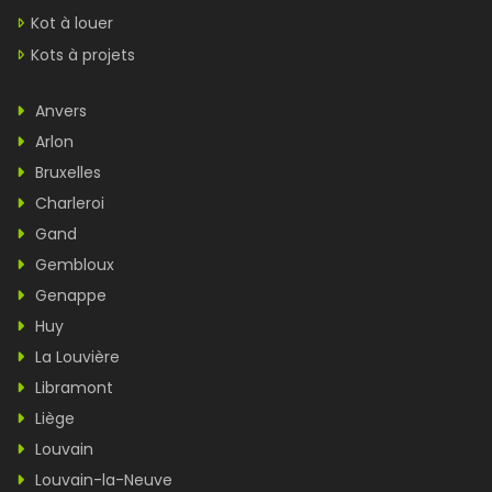
Kot à louer
Kots à projets
Anvers
Arlon
Bruxelles
Charleroi
Gand
Gembloux
Genappe
Huy
La Louvière
Libramont
Liège
Louvain
Louvain-la-Neuve