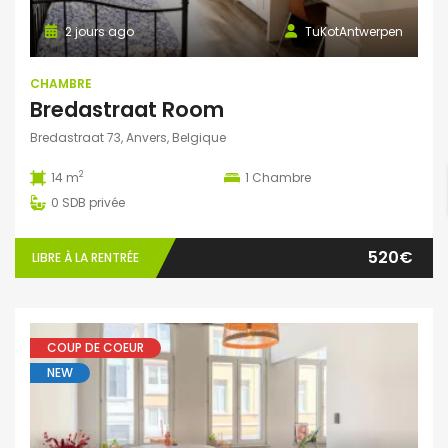
2 jours ago
TuKotAntwerpen
CHAMBRE
Bredastraat Room
Bredastraat 73, Anvers, Belgique
2
14 m
1
Chambre
0
SDB privée
520€
LIBRE À LA RENTRÉE
COUP DE COEUR
NEW