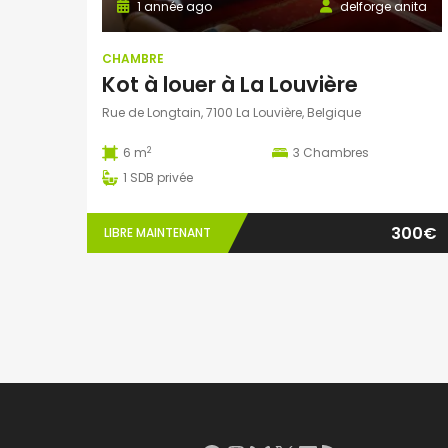
1 année ago
delforge anita
CHAMBRE
Kot à louer à La Louvière
Rue de Longtain, 7100 La Louvière, Belgique
2
6 m
3
Chambres
1
SDB privée
300€
LIBRE MAINTENANT