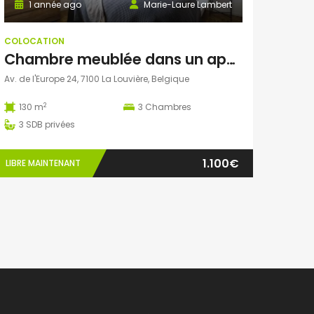
1 année ago
Marie-Laure Lambert
COLOCATION
Chambre meublée dans un appartement lumineux de 130 m² à Louvière pour 1100€ tout compris
Av. de l'Europe 24, 7100 La Louvière, Belgique
2
130 m
3
Chambres
3
SDB privées
1.100€
LIBRE MAINTENANT