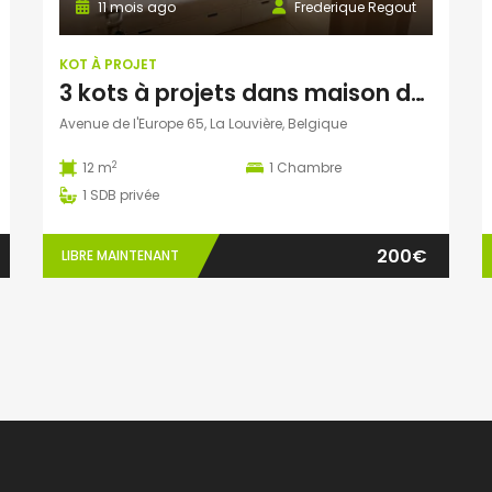
11 mois ago
Frederique Regout
KOT À PROJET
3 kots à projets dans maison de repos
Avenue de l'Europe 65, La Louvière, Belgique
2
12 m
1
Chambre
1
SDB privée
200€
LIBRE MAINTENANT