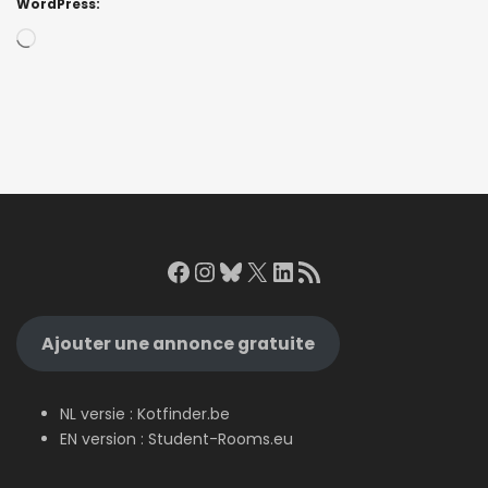
WordPress:
Loading…
Facebook
Instagram
Bluesky
X
LinkedIn
RSS Feed
Ajouter une annonce gratuite
NL versie :
Kotfinder.be
EN version :
Student-Rooms.eu