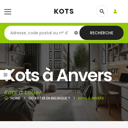
KOTS
RECHERCHE
Kots à Anvers
Kots à Louer
HOME
OÙ KOTER EN BELGIQUE ?
KOTS À ANVERS