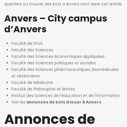
quartiers où trouver des kots à Anvers sont dans cet article.
Anvers – City campus
d’Anvers
Faculté de Droit
Faculté des Sciences
Faculté des Sciences économiques appliquées
Faculté des Sciences politiques et sociales
Faculté des Sciences pharmaceutiques, biomédicales
et vétérinaires
jours ago
3 jours ago
3 jours ag
Faculté de Médecine
cie de Ghellinck
Killian Sdao
patricia 
Faculté de Philosophie et lettres
Institut des Sciences de l’éducation et de l’information
Chambre chez l’habitant
Studios meublés à louer – Résidence Ustel – Boulevard Poincaré, 76 – Anderlecht – à partir de 720 € charges incluses
Voir les
annonces de kots à louer à Anvers
720€
470€
Annonces de
Avenue Emile Vandervelde 72, 1200 Bruxelles, Belgique
Boulevard Poincaré 76, Anderlecht, Belgique