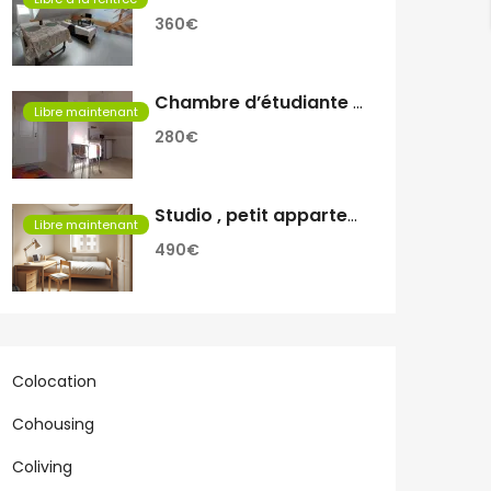
360€
Chambre d’étudiante a louer
Libre maintenant
280€
Studio , petit appartement
Libre maintenant
490€
Colocation
Cohousing
Coliving