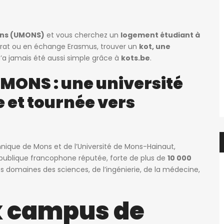
f.elaerts
1 semaine ago
Evelyne Van Hulle
ons (UMONS)
et vous cherchez un
logement étudiant à
rat ou en échange Erasmus, trouver un
kot, une
Chbre étudiant(e) en colocation dans appartement 2 chbre avec balcon – en face de HELMo Guillemins
Kot à louer 1 étudiant uniquement
’a jamais été aussi simple grâce à
kots.be
.
450€
e, Belgique
Rue de la Cure 13, 6061 Charleroi, Belgique
UMONS : une université
e et tournée vers
hnique de Mons et de l’Université de Mons-Hainaut,
 publique francophone réputée, forte de plus de
10 000
les domaines des sciences, de l’ingénierie, de la médecine,
x campus de