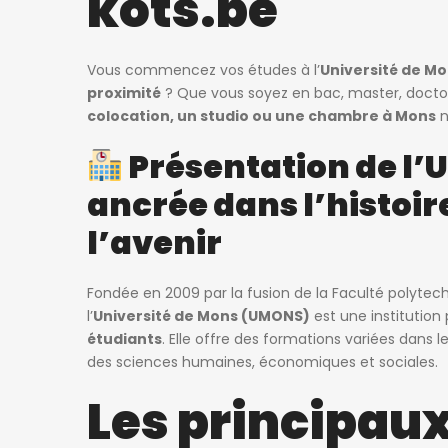
kots.be
 ago
patricia nadege
1 semaine ago
Vous commencez vos études à l’
Université de M
proximité
? Que vous soyez en bac, master, docto
Kot Meublé Montigny-sur-Sambre
colocation, un studio ou une chambre à Mons
n
400€
ès 302, 6061 Charleroi, Belgique
Rue du Vieux Mayeur 1, 4000 Lièg
Présentation de l’
ancrée dans l’histoir
l’avenir
Fondée en 2009 par la fusion de la Faculté polytec
l’
Université de Mons (UMONS)
est une institution
étudiants
. Elle offre des formations variées dans 
des sciences humaines, économiques et sociales.
Les principau