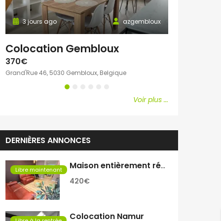
3 jours ago
azgembloux
3 jours ago
Colocation Gembloux
Chambre c
370€
600€
Grand'Rue 46, 5030 Gembloux, Belgique
Avenue Emile Vand
Voir plus ...
DERNIÈRES ANNONCES
Maison entièrement rénovée
Libre maintenant
420€
Colocation Namur
Libre à la rentrée