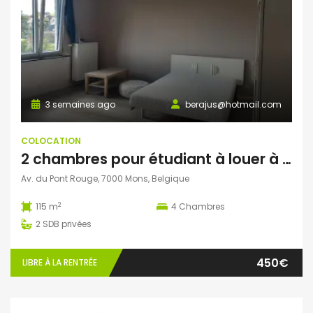
3 semaines ago
berajus@hotmail.com
COLOCATION
2 chambres pour étudiant à louer à Mons
Av. du Pont Rouge, 7000 Mons, Belgique
2
115 m
4
Chambres
2
SDB privées
450€
LIBRE À LA RENTRÉE