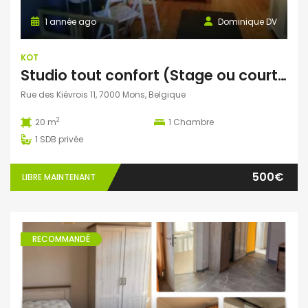
1 année ago
Dominique DV
KOT
Studio tout confort (Stage ou courte durée possible)
Rue des Kiévrois 11, 7000 Mons, Belgique
2
20 m
1
Chambre
1
SDB privée
500€
LIBRE MAINTENANT
RECOMMANDÉ