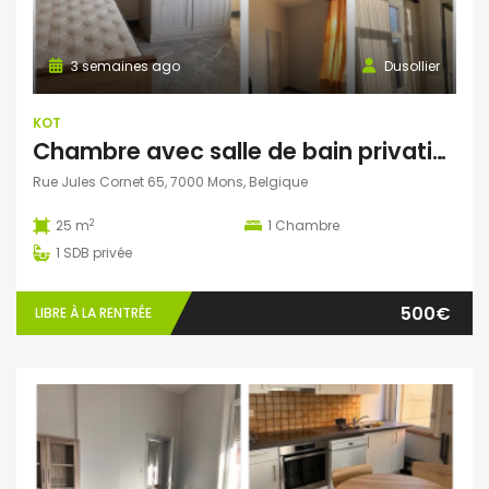
3 semaines ago
Dusollier
KOT
Chambre avec salle de bain privative et bureau séparé dans une colocation de 4 personnes
Rue Jules Cornet 65, 7000 Mons, Belgique
2
25 m
1
Chambre
1
SDB privée
500€
LIBRE À LA RENTRÉE