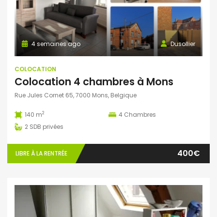
4 semaines ago
Dusollier
COLOCATION
Colocation 4 chambres à Mons
Rue Jules Cornet 65, 7000 Mons, Belgique
2
140 m
4
Chambres
2
SDB privées
400€
LIBRE À LA RENTRÉE