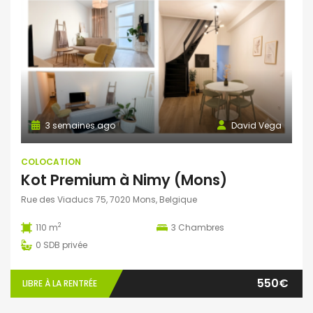
3 semaines ago
David Vega
COLOCATION
Kot Premium à Nimy (Mons)
Rue des Viaducs 75, 7020 Mons, Belgique
2
110 m
3
Chambres
0
SDB privée
550€
LIBRE À LA RENTRÉE