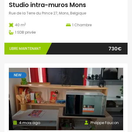
Studio intra-muros Mons
Rue de la Terre du Prince 27, Mons, Belgique
2
40 m
1
Chambre
1
SDB privée
730€
LIBRE MAINTENANT
NEW
4 mois ago
Philippe Faucon