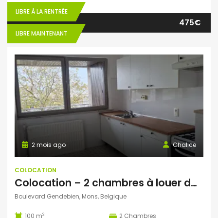
LIBRE À LA RENTRÉE
475€
LIBRE MAINTENANT
2 mois ago
Chalice
COLOCATION
Colocation – 2 chambres à louer dans un appart de 100m2 -près de la gare de Mons
Boulevard Gendebien, Mons, Belgique
2
100 m
2
Chambres