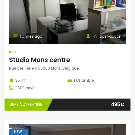
1 année ago
Philippe Faucon
KOT
Studio Mons centre
Rue des Telliers 1, 7000 Mons, Belgique
2
35 m
1
Chambre
1
SDB privée
495€
LIBRE À LA RENTRÉE
NEW