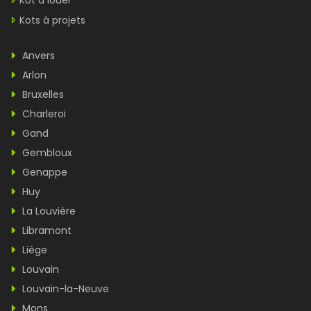
Kot à louer
Kots à projets
Anvers
Arlon
Bruxelles
Charleroi
Gand
Gembloux
Genappe
Huy
La Louvière
Libramont
Liège
Louvain
Louvain-la-Neuve
Mons