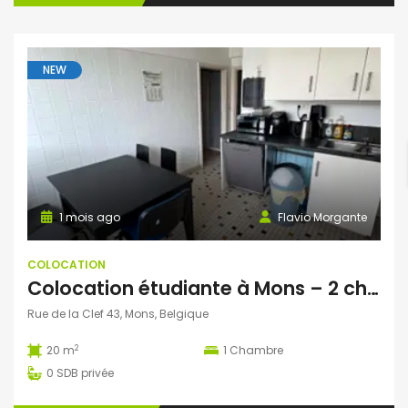
NEW
1 mois ago
Flavio Morgante
COLOCATION
Colocation étudiante à Mons – 2 chambres disponibles dès septembre 2026 !
Rue de la Clef 43, Mons, Belgique
2
20 m
1
Chambre
0
SDB privée