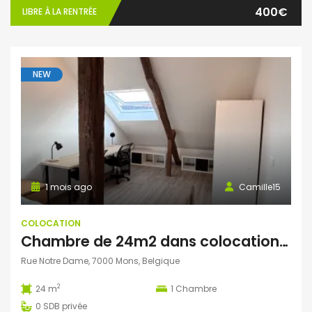
400€
LIBRE À LA RENTRÉE
NEW
1 mois ago
Camille15
COLOCATION
Chambre de 24m2 dans colocation au cœur de Mons
Rue Notre Dame, 7000 Mons, Belgique
2
24 m
1
Chambre
0
SDB privée