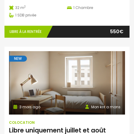
2
32 m
1
Chambre
1
SDB privée
550€
LIBRE À LA RENTRÉE
NEW
3 mois ago
Mon kot a mons
COLOCATION
Libre uniquement juillet et août