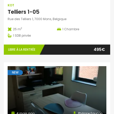
KOT
Telliers 1-05
Rue des Telliers 1, 7000 Mons, Belgique
2
25 m
1
Chambre
1
SDB privée
495€
LIBRE À LA RENTRÉE
NEW
4 mois ago
Philippe Faucon