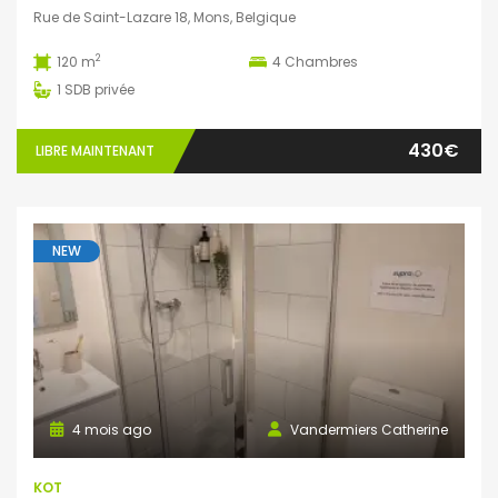
Rue de Saint-Lazare 18, Mons, Belgique
2
120 m
4
Chambres
1
SDB privée
430€
LIBRE MAINTENANT
NEW
4 mois ago
Vandermiers Catherine
KOT