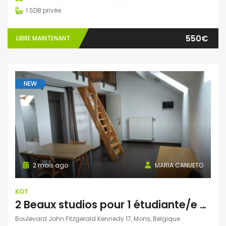
1
SDB privée
550€
LIBRE MAINTENANT
NEW
2 mois ago
MARIA CANUETO
KOT
2 Beaux studios pour 1 étudiante/e non domicilié/e à Mons
Boulevard John Fitzgerald Kennedy 17, Mons, Belgique