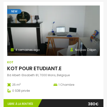
NEW
4 semaines ago
Nicolas Crépin
KOT
KOT POUR ETUDIANT.E
Bd Albert-Elisabeth 81, 7000 Mons, Belgique
2
25 m
1
Chambre
0
SDB privée
380€
LIBRE À LA RENTRÉE