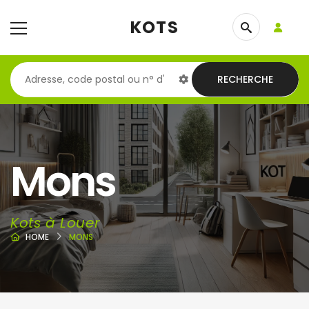
KOTS
RECHERCHE
Mons
Kots à Louer
HOME
MONS