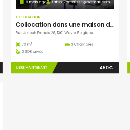
8 mois ago
fabienvanbrussel@hotmail.com
COLOCATION
Collocation dans une maison de standing
Rue Joseph Francis 28, 1301 Wavre, Belgique
2
70 m
3
Chambres
0
SDB privée
450€
LIBRE MAINTENANT