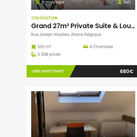
6 mois ago
tish
COLOCATION
Grand 27m² Private Suite & Lounge – Premium Peaceful Living in Wavre
Rue Joseph Wauters, Wavre, Belgique
2
200 m
4
Chambres
0
SDB privée
680€
LIBRE MAINTENANT