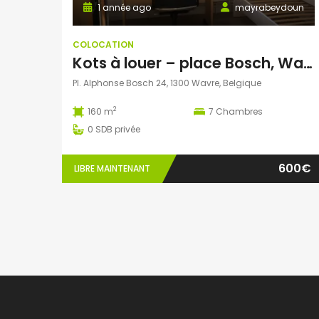
1 année ago
mayrabeydoun
COLOCATION
Kots à louer – place Bosch, Wavre
Pl. Alphonse Bosch 24, 1300 Wavre, Belgique
2
160 m
7
Chambres
0
SDB privée
600€
LIBRE MAINTENANT