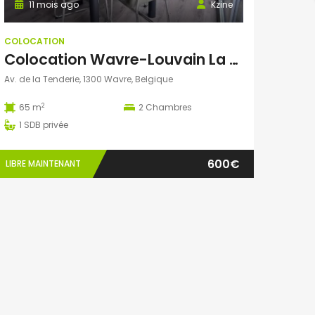
11 mois ago
Kzine
COLOCATION
Colocation Wavre-Louvain La Neuve (1ère Occupation – appartement neuf)
Av. de la Tenderie, 1300 Wavre, Belgique
2
65 m
2
Chambres
1
SDB privée
600€
LIBRE MAINTENANT