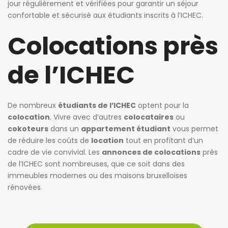
jour régulièrement et vérifiées pour garantir un séjour
confortable et sécurisé aux étudiants inscrits à l’ICHEC.
Colocations près
de l’ICHEC
De nombreux
étudiants de l’ICHEC
optent pour la
colocation
. Vivre avec d’autres
colocataires
ou
cokoteurs
dans un
appartement étudiant
vous permet
de réduire les coûts de
location
tout en profitant d’un
jour ago
1 jour ago
1 jour ago
cadre de vie convivial. Les
annonces de colocations
près
cie de Ghellinck
Killian Sdao
patricia 
de l’ICHEC sont nombreuses, que ce soit dans des
immeubles modernes ou des maisons bruxelloises
Chambre chez l’habitant
Studios meublés à louer – Résidence Ustel – Boulevard Poincaré, 76 – Anderlecht – à partir de 720 € charges incluses
rénovées.
720€
470€
Avenue Emile Vandervelde 72, 1200 Bruxelles, Belgique
Boulevard Poincaré 76, Anderlecht, Belgique