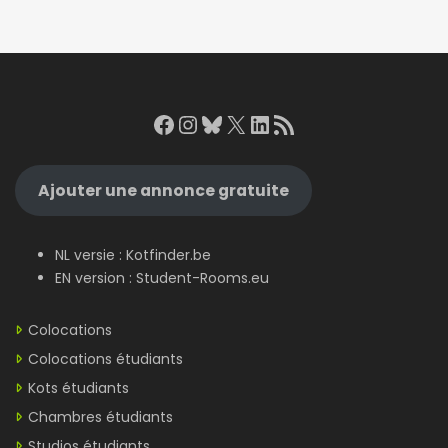
Facebook
Instagram
Bluesky
X
LinkedIn
RSS Feed
Ajouter une annonce gratuite
NL versie :
Kotfinder.be
EN version :
Student-Rooms.eu
Colocations
Colocations étudiants
Kots étudiants
Chambres étudiants
Studios étudiants