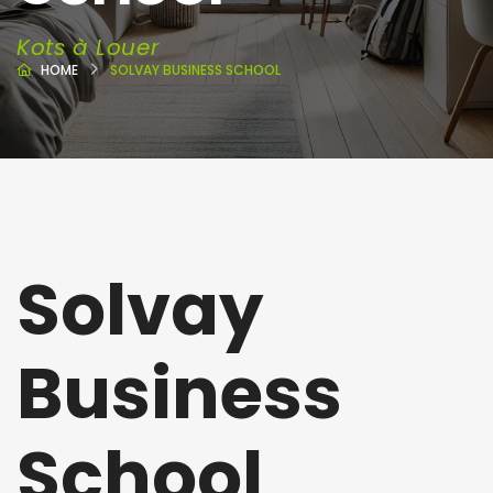
Kots à Louer
HOME
SOLVAY BUSINESS SCHOOL
Solvay
Business
School