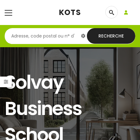
KOTS
RECHERCHE
Solvay
Business
School