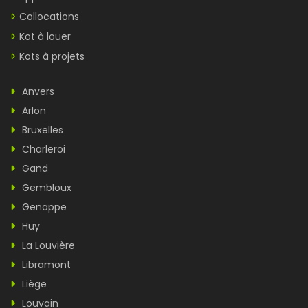
Collocations
Kot à louer
Kots à projets
Anvers
Arlon
Bruxelles
Charleroi
Gand
Gembloux
Genappe
Huy
La Louvière
Libramont
Liège
Louvain