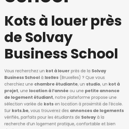
Kots à louer près
de Solvay
Business School
Vous recherchez un
kot à louer
près de la
Solvay
Business School
à
Ixelles
(Bruxelles) ? Que vous
jours ago
4 jours ago
4 jours a
cherchiez une
chambre étudiante
, un
studio
, un
kot à
cie de Ghellinck
Killian Sdao
patricia 
projet
, une
location à l’année
ou une
petite annonce
de logement étudiant
, notre plateforme propose une
Chambre chez l’habitant
Studios meublés à louer – Résidence Ustel – Boulevard Poincaré, 76 – Anderlecht – à partir de 720 € charges incluses
sélection variée de
kots
en location à proximité de l’école.
720€
470€
Sur
kots.be
, vous trouverez des
annonces de logements
Avenue Emile Vandervelde 72, 1200 Bruxelles, Belgique
Boulevard Poincaré 76, Anderlecht, Belgique
vérifiés, parfaits pour les étudiants de
Solvay
à la
recherche d’un logement pratique, confortable et bien