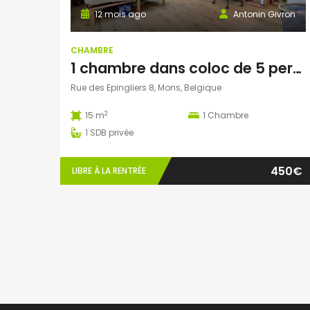
12 mois ago
Antonin Givron
CHAMBRE
1 chambre dans coloc de 5 personnes à Mons
Rue des Epingliers 8, Mons, Belgique
2
15 m
1
Chambre
1
SDB privée
450€
LIBRE À LA RENTRÉE