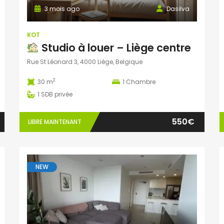
3 mois ago
Dasilva
KOT
Studio à louer – Liège centre
Rue St Léonard 3, 4000 Liège, Belgique
2
30 m
1
Chambre
1
SDB privée
550€
LIBRE MAINTENANT
NEW