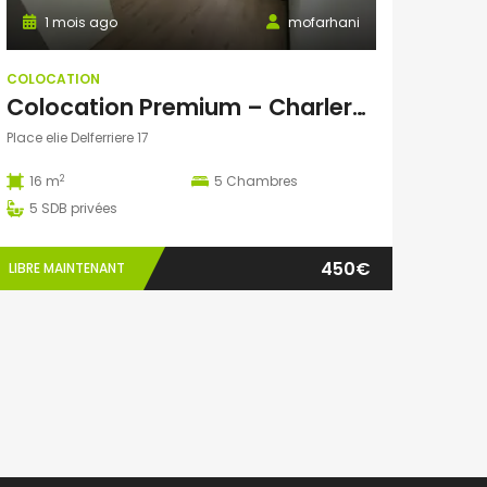
1 mois ago
mofarhani
COLOCATION
Colocation Premium – Charleroi (Place Élie Delferrière)
Place elie Delferriere 17
2
16 m
5
Chambres
5
SDB privées
450€
LIBRE MAINTENANT