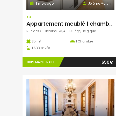
3 mois ago
Jérôme Martin
KOT
Appartement meublé 1 chambre – Guillemins – proche gare
Rue des Guillemins 123, 4000 Liège, Belgique
2
35 m
1
Chambre
1
SDB privée
650€
LIBRE MAINTENANT