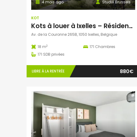
4 mois ago
StudiX Brussels
KOT
Kots à louer à Ixelles – Résidence StudiX
Av. de la Couronne 265B, 1050 Ixelles, Belgique
2
18 m
171
Chambres
171
SDB privées
880€
LIBRE À LA RENTRÉE