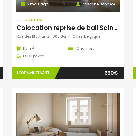
3 mois ago
Yasmine Bongete
COLOCATION
​Colocation reprise de bail Saint-Gilles Centre
Rue des Ėtudiants, 1060 Saint-Gilles, Belgique
2
115 m
1
Chambre
1
SDB privée
650€
LIBRE MAINTENANT