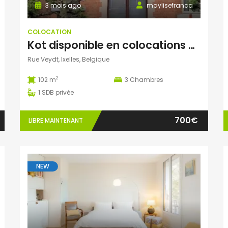
3 mois ago
maylisefranca
COLOCATION
Kot disponible en colocations a ixelles
Rue Veydt, Ixelles, Belgique
2
102 m
3
Chambres
1
SDB privée
700€
LIBRE MAINTENANT
NEW