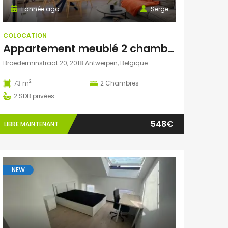
1 année ago
Serge
COLOCATION
Appartement meublé 2 chambre
Broederminstraat 20, 2018 Antwerpen, Belgique
2
73 m
2
Chambres
2
SDB privées
548€
LIBRE MAINTENANT
NEW