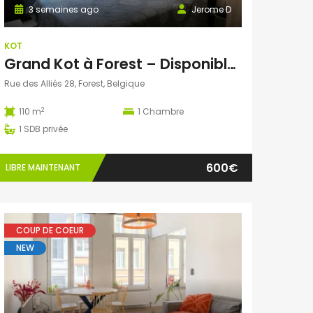
3 semaines ago
Jerome D
KOT
Grand Kot à Forest – Disponible début août
Rue des Alliés 28, Forest, Belgique
2
110 m
1
Chambre
1
SDB privée
600€
LIBRE MAINTENANT
COUP DE COEUR
NEW