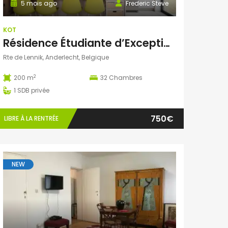
5 mois ago
Frederic Steve
KOT
Résidence Étudiante d’Exception
Rte de Lennik, Anderlecht, Belgique
2
200 m
32
Chambres
1
SDB privée
750€
LIBRE À LA RENTRÉE
NEW