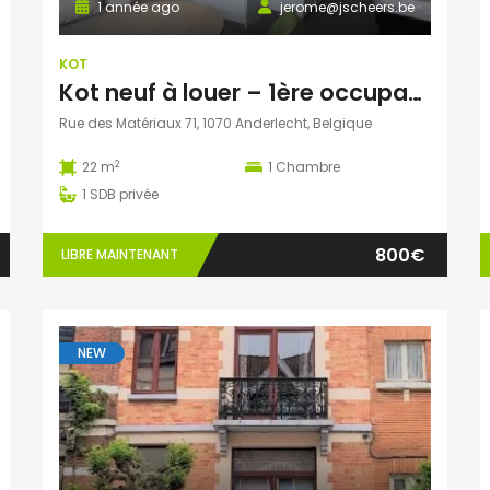
1 année ago
jerome@jscheers.be
KOT
Kot neuf à louer – 1ère occupation – Anderlecht (1070)
Rue des Matériaux 71, 1070 Anderlecht, Belgique
2
22 m
1
Chambre
1
SDB privée
800€
LIBRE MAINTENANT
NEW