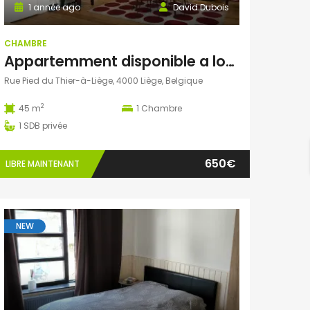
1 année ago
David Dubois
CHAMBRE
Appartemment disponible a louer à liège
Rue Pied du Thier-à-Liège, 4000 Liège, Belgique
2
45 m
1
Chambre
1
SDB privée
650€
LIBRE MAINTENANT
NEW