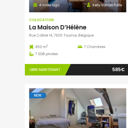
4 mois ago
Kelly Vande Putte
COLOCATION
La Maison D’Hélène
Rue Cottrel 14, 7500 Tournai, Belgique
2
450 m
7
Chambres
7
SDB privées
585€
LIBRE MAINTENANT
NEW