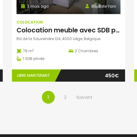
3 mois ago
Baptiste Yani
COLOCATION
Colocation meuble avec SDB privée (deux colocs) 400€
Bd de la Sauvenière 124, 4000 Liège, Belgique
2
78 m
2
Chambres
1
SDB privée
450€
LIBRE MAINTENANT
1
2
Suivant