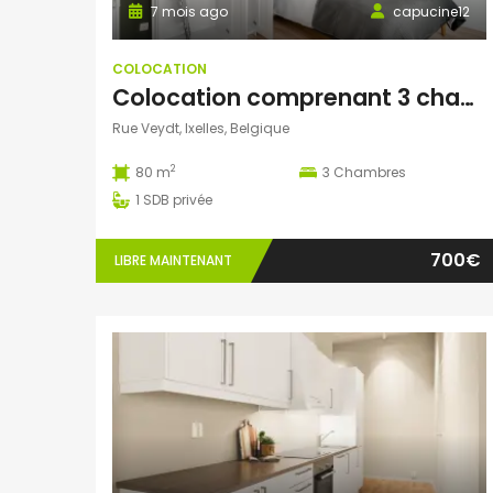
7 mois ago
capucine12
COLOCATION
Colocation comprenant 3 chambres (1 seule chambre de disponible)
Rue Veydt, Ixelles, Belgique
2
80 m
3
Chambres
1
SDB privée
700€
LIBRE MAINTENANT