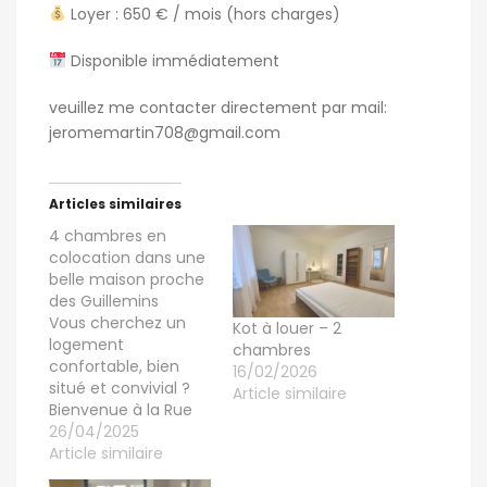
Loyer : 650 € / mois (hors charges)
Disponible immédiatement
veuillez me contacter directement par mail:
jeromemartin708@gmail.com
Articles similaires
4 chambres en
colocation dans une
belle maison proche
des Guillemins
Vous cherchez un
Kot à louer – 2
logement
chambres
confortable, bien
16/02/2026
situé et convivial ?
Article similaire
Bienvenue à la Rue
de Fétinne 118 4020
26/04/2025
Liège! Nous mettons
Article similaire
en location 4