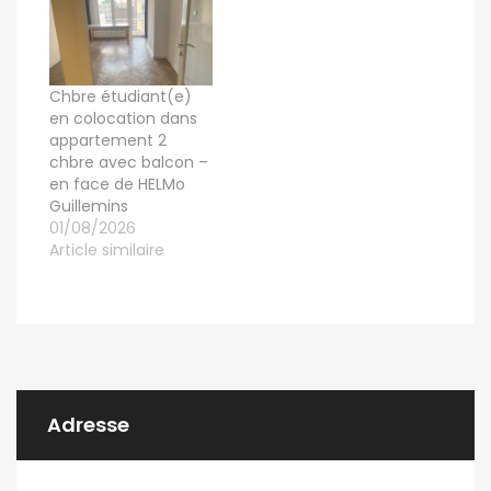
chambres meublées
dans une superbe
maison entièrement
rénovée, proche de
Chbre étudiant(e)
la gare des
en colocation dans
Guillemins et des bus
appartement 2
menant au campus
chbre avec balcon –
Sart-Tilman. Idéal
en face de HELMo
pour jeunes actifs,
Guillemins
stagiaires…
01/08/2026
Article similaire
Adresse