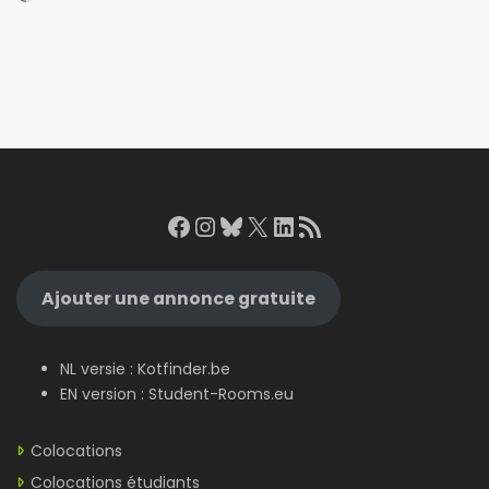
Facebook
Instagram
Bluesky
X
LinkedIn
RSS Feed
Ajouter une annonce gratuite
NL versie :
Kotfinder.be
EN version :
Student-Rooms.eu
Colocations
Colocations étudiants