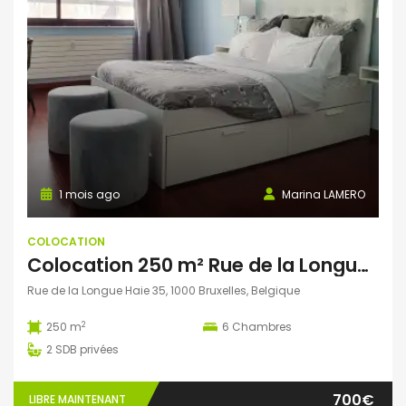
1 mois ago
Marina LAMERO
COLOCATION
Colocation 250 m² Rue de la Longue Haie, Bruxelles, Belgique
Rue de la Longue Haie 35, 1000 Bruxelles, Belgique
2
250 m
6
Chambres
2
SDB privées
700€
LIBRE MAINTENANT