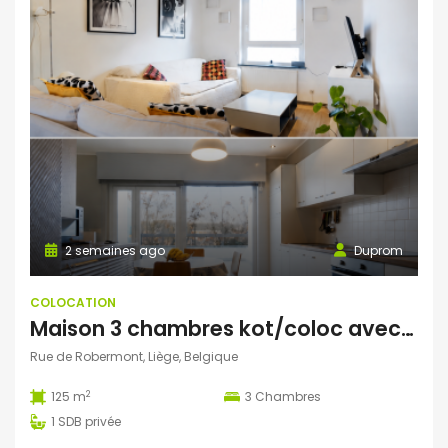
2 semaines ago
Duprom
COLOCATION
Maison 3 chambres kot/coloc avec terrasse et vue imprenable
Rue de Robermont, Liège, Belgique
2
125 m
3
Chambres
1
SDB privée