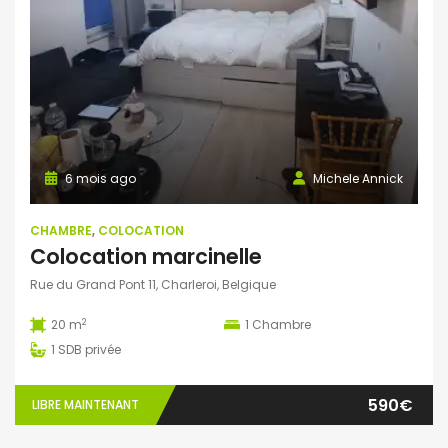
6 mois ago
Michele Annick
CHAMBRE
,
COLOCATION
Colocation marcinelle
Rue du Grand Pont 11, Charleroi, Belgique
2
20 m
1
Chambre
1
SDB privée
590€
LIBRE MAINTENANT