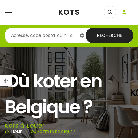
KOTS
RECHERCHE
Où koter en
Belgique ?
Kots à Louer
HOME
OÙ KOTER EN BELGIQUE ?