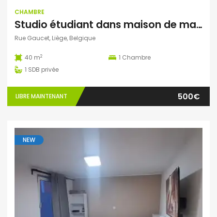
CHAMBRE
Studio étudiant dans maison de maître – Parc de la Boverie (Liège)
Rue Gaucet, Liège, Belgique
2
40 m
1
Chambre
1
SDB privée
500€
LIBRE MAINTENANT
NEW