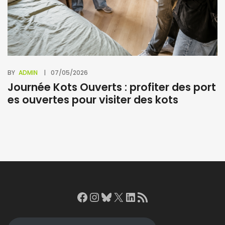
BY
ADMIN
07/05/2026
BY
Journée Kots Ouverts : profiter des port
L
es ouvertes pour visiter des kots
Facebook
Instagram
Bluesky
X
LinkedIn
RSS Feed