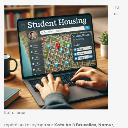
Tu
as
Kot a louer
repéré un kot sympa sur
Kots.be
à
Bruxelles
,
Namur
,