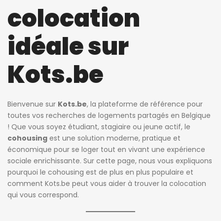
colocation
idéale sur
Kots.be
Bienvenue sur
Kots.be
, la plateforme de référence pour
toutes vos recherches de logements partagés en Belgique
! Que vous soyez étudiant, stagiaire ou jeune actif, le
cohousing
est une solution moderne, pratique et
jours ago
2 jours ago
2 jours ag
cie de Ghellinck
Killian Sdao
patricia 
économique pour se loger tout en vivant une expérience
sociale enrichissante. Sur cette page, nous vous expliquons
pourquoi le cohousing est de plus en plus populaire et
Chambre chez l’habitant
Studios meublés à louer – Résidence Ustel – Boulevard Poincaré, 76 – Anderlecht – à partir de 720 € charges incluses
comment Kots.be peut vous aider à trouver la colocation
720€
470€
qui vous correspond.
Avenue Emile Vandervelde 72, 1200 Bruxelles, Belgique
Boulevard Poincaré 76, Anderlecht, Belgique