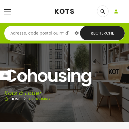
KOTS
RECHERCHE
Cohousing
Kots à Louer
HOME
COHOUSING