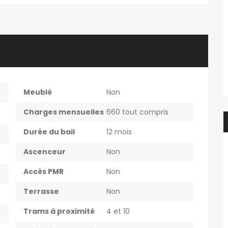
Chbre étudiant(e) en colocation dans appartement 2 chbre avec balcon – en face de HELMo Guillemins
Kot à louer 1 étudiant uniquement
450€
e, Belgique
Rue de la Cure 13, 6061 Charleroi, Belgique
Meublé
Non
Charges mensuelles
660 tout compris
Durée du bail
12 mois
Ascenceur
Non
Accès PMR
Non
Terrasse
Non
Trams à proximité
4 et 10