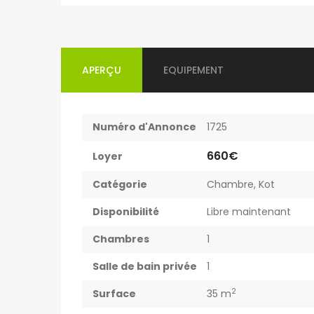
Kot Meublé Montigny-sur-Sambre
400€
APERÇU
EQUIPEMENT
ès 302, 6061 Charleroi, Belgique
Rue du Vieux Mayeur 1, 4000 Lièg
Numéro d'Annonce
1725
660€
Loyer
Catégorie
Chambre
,
Kot
Disponibilité
Libre maintenant
Chambres
1
Salle de bain privée
1
2
Surface
35 m