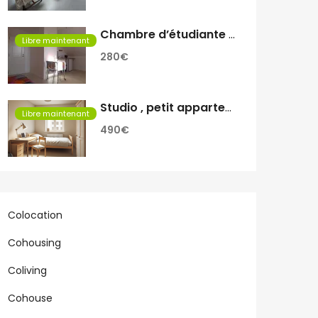
Chambre d’étudiante a louer
Libre maintenant
280€
Studio , petit appartement
Libre maintenant
490€
Colocation
Cohousing
Coliving
Cohouse