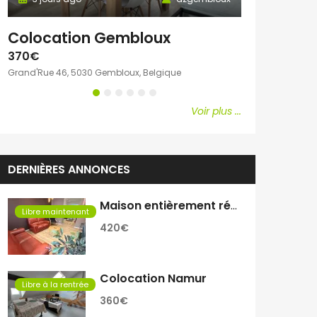
Colocation Gembloux
Chambre c
370€
600€
Grand'Rue 46, 5030 Gembloux, Belgique
Avenue Emile Vand
Voir plus ...
DERNIÈRES ANNONCES
Maison entièrement rénovée
Libre maintenant
420€
Colocation Namur
Libre à la rentrée
360€