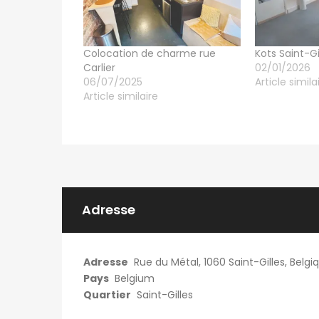
Colocation de charme rue
Kots Saint-Gi
Carlier
02/01/2026
06/07/2025
Article simila
Article similaire
Adresse
Adresse
Rue du Métal, 1060 Saint-Gilles, Belgi
Pays
Belgium
Quartier
Saint-Gilles
 ago
patricia nadege
1 semaine ago