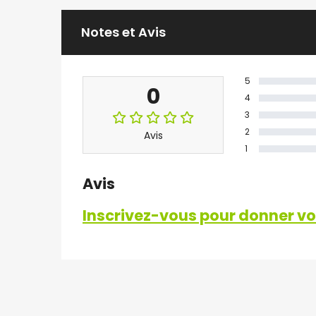
Notes et Avis
5
0
4
3
2
Avis
1
Avis
Inscrivez-vous pour donner vot