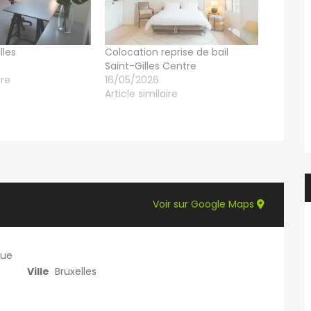
lles
​Colocation reprise de bail
Saint-Gilles Centre
ire
16/05/2026
Article similaire
Voir sur Google Maps
que
Ville
Bruxelles
f.elaerts
1 semaine ago
Evelyne Van Hulle