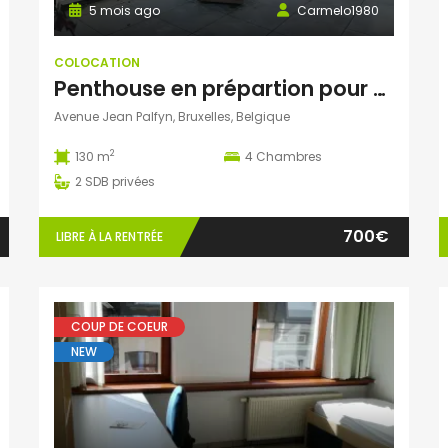
5 mois ago
Carmelo1980
COLOCATION
Penthouse en prépartion pour COLOC
Avenue Jean Palfyn, Bruxelles, Belgique
2
130 m
4
Chambres
2
SDB privées
700€
LIBRE À LA RENTRÉE
COUP DE COEUR
NEW