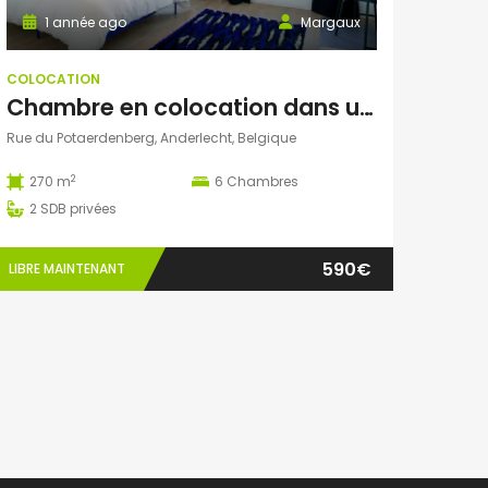
1 année ago
Margaux
COLOCATION
Chambre en colocation dans une maison entière rénovée à Anderlecht
Rue du Potaerdenberg, Anderlecht, Belgique
2
270 m
6
Chambres
2
SDB privées
590€
LIBRE MAINTENANT