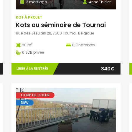
3 mois ago
Anne Thielen
KOT À PROJET
Kots au séminaire de Tournai
Rue des Jésuites 28, 7500 Tournai, Belgique
2
20 m
8
Chambres
0
SDB privée
340€
LIBRE À LA RENTRÉE
COUP DE COEUR
NEW