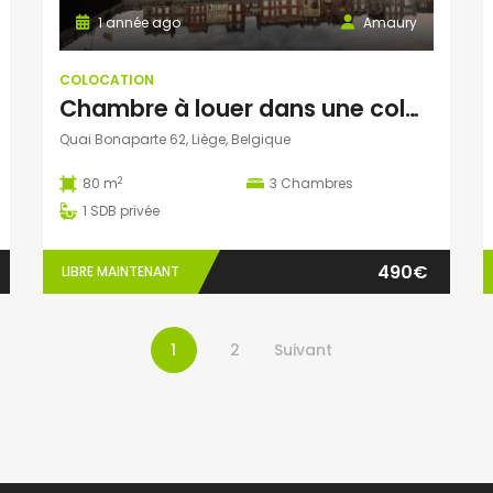
1 année ago
Amaury
COLOCATION
Chambre à louer dans une colocatation de 3 personnes
Quai Bonaparte 62, Liège, Belgique
2
80 m
3
Chambres
1
SDB privée
490€
LIBRE MAINTENANT
1
2
Suivant