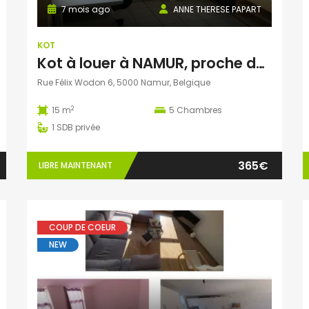
7 mois ago
ANNE THERESE PAPART
KOT
Kot à louer à NAMUR, proche de la gare, du centre ville et des Université et Hautes Ecoles
Rue Félix Wodon 6, 5000 Namur, Belgique
2
15 m
5
Chambres
1
SDB privée
365€
LIBRE MAINTENANT
COUP DE COEUR
NEW