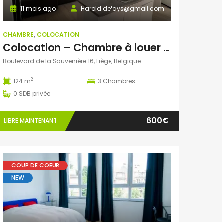
11 mois ago
Harold.defays@gmail.com
CHAMBRE
,
COLOCATION
Colocation – Chambre à louer dans un appartement neuf au centre de Liège
Boulevard de la Sauvenière 16, Liège, Belgique
2
124 m
3
Chambres
0
SDB privée
600€
LIBRE MAINTENANT
COUP DE COEUR
NEW