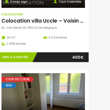
3 mois ago
Tous Ensemble
COLOCATION
Colocation villa Uccle – Voisin d’un centre pour adultes porteurs d’un handicap
Av. Van Bever 26, 1180 Uccle, Belgique
2
20 m
4
Chambres
2
SDB privées
400€
LIBRE À LA RENTRÉE
COUP DE COEUR
NEW