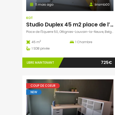
11 mois ago
linsmb00
KOT
Studio Duplex 45 m2 place de l’Equerre
Place de l'Equerre 50, Ottignies-Louvain-la-Neuve, Belgique
2
45 m
1
Chambre
1
SDB privée
725€
LIBRE MAINTENANT
COUP DE COEUR
NEW