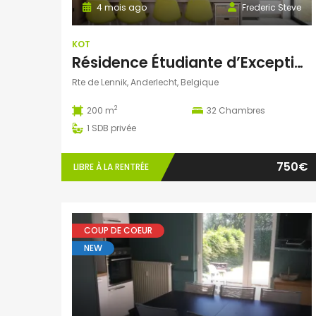
4 mois ago
Frederic Steve
KOT
Résidence Étudiante d’Exception
Rte de Lennik, Anderlecht, Belgique
2
200 m
32
Chambres
1
SDB privée
750€
LIBRE À LA RENTRÉE
COUP DE COEUR
NEW