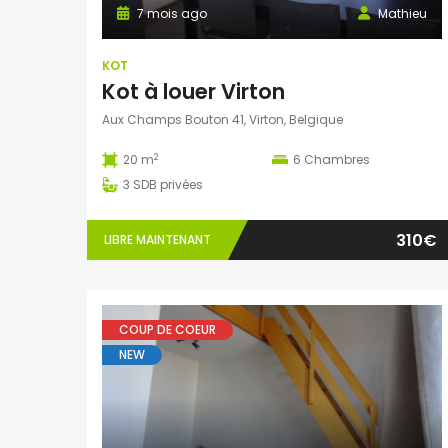
7 mois ago
Mathieu
KOT
Kot à louer Virton
Aux Champs Bouton 41, Virton, Belgique
2
20 m
6
Chambres
3
SDB privées
310€
LIBRE MAINTENANT
COUP DE COEUR
NEW