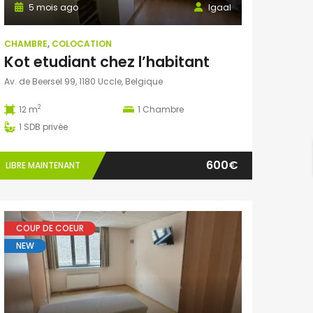
5 mois ago
Igaal
CHAMBRE
,
COLOCATION
Kot etudiant chez l’habitant
Av. de Beersel 99, 1180 Uccle, Belgique
2
12 m
1
Chambre
1
SDB privée
600€
LIBRE MAINTENANT
COUP DE COEUR
NEW