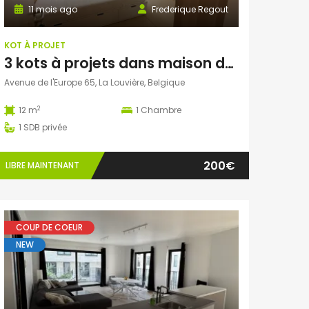
11 mois ago
Frederique Regout
KOT À PROJET
3 kots à projets dans maison de repos
Avenue de l'Europe 65, La Louvière, Belgique
2
12 m
1
Chambre
1
SDB privée
200€
LIBRE MAINTENANT
COUP DE COEUR
NEW