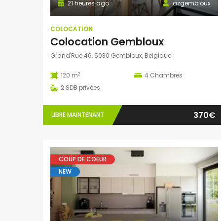
21 heures ago
azgembloux
COLOCATION
Colocation Gembloux
Grand'Rue 46, 5030 Gembloux, Belgique
2
120 m
4
Chambres
2
SDB privées
370€
LIBRE MAINTENANT
COUP DE COEUR
NEW