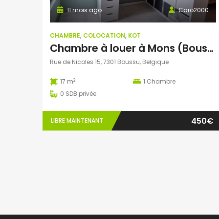
11 mois ago
Caro2000
CHAMBRE
,
COLOCATION
,
KOT
Chambre à louer à Mons (Boussu)
Rue de Nicoles 15, 7301 Boussu, Belgique
2
17 m
1
Chambre
0
SDB privée
450€
LIBRE MAINTENANT