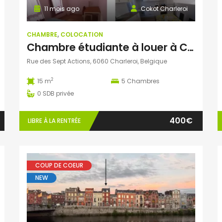
11 mois ago
Cokot Charleroi
CHAMBRE
,
COLOCATION
Chambre étudiante à louer à Charleroi
Rue des Sept Actions, 6060 Charleroi, Belgique
2
15 m
5
Chambres
0
SDB privée
400€
LIBRE À LA RENTRÉE
COUP DE COEUR
NEW