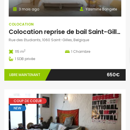
3 mois ago
Yasmine Bongete
COLOCATION
​Colocation reprise de bail Saint-Gilles Centre
Rue des Ėtudiants, 1060 Saint-Gilles, Belgique
2
115 m
1
Chambre
1
SDB privée
650€
LIBRE MAINTENANT
COUP DE COEUR
NEW