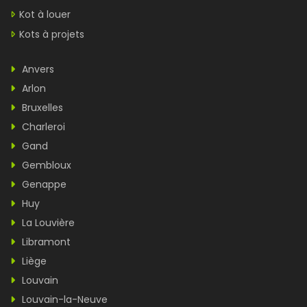
Kot à louer
Kots à projets
Anvers
Arlon
Bruxelles
Charleroi
Gand
Gembloux
Genappe
Huy
La Louvière
Libramont
Liège
Louvain
Louvain-la-Neuve