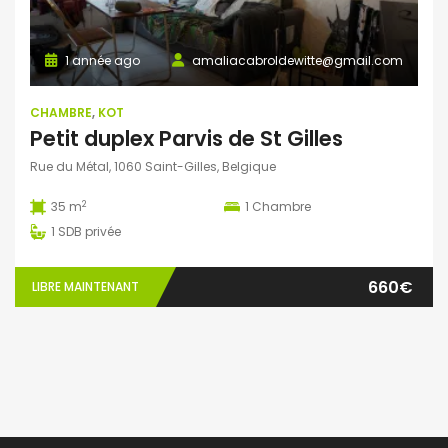
1 année ago
amaliacabroldewitte@gmail.com
CHAMBRE
,
KOT
Petit duplex Parvis de St Gilles
Rue du Métal, 1060 Saint-Gilles, Belgique
2
35 m
1
Chambre
1
SDB privée
660€
LIBRE MAINTENANT