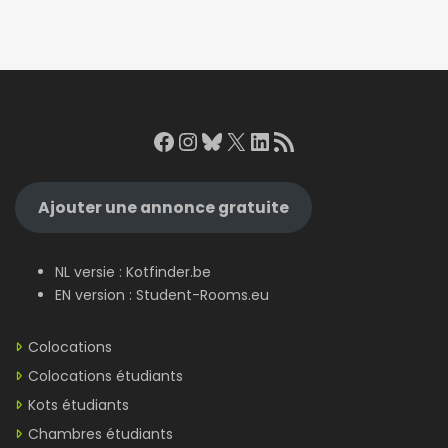
Facebook
Instagram
Bluesky
X
LinkedIn
RSS Feed
Ajouter une annonce gratuite
NL versie :
Kotfinder.be
EN version :
Student-Rooms.eu
Colocations
Colocations étudiants
Kots étudiants
Chambres étudiants