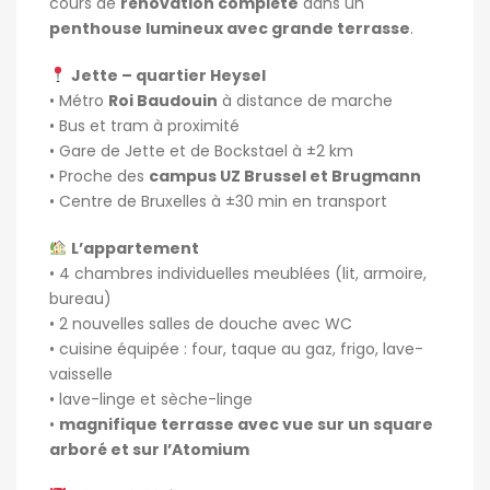
cours de
rénovation complète
dans un
penthouse lumineux avec grande terrasse
.
Jette – quartier Heysel
• Métro
Roi Baudouin
à distance de marche
• Bus et tram à proximité
• Gare de Jette et de Bockstael à ±2 km
• Proche des
campus UZ Brussel et Brugmann
• Centre de Bruxelles à ±30 min en transport
L’appartement
• 4 chambres individuelles meublées (lit, armoire,
bureau)
• 2 nouvelles salles de douche avec WC
• cuisine équipée : four, taque au gaz, frigo, lave-
vaisselle
• lave-linge et sèche-linge
•
magnifique terrasse avec vue sur un square
arboré et sur l’Atomium