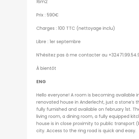
16m2
Prix : 590€
 ago
patricia nadege
1 semaine ago
Charges : 100 TTC (nettoyage inclu)
Kot Meublé Montigny-sur-Sambre
Libre : 1er septembre
400€
ès 302, 6061 Charleroi, Belgique
Rue du Vieux Mayeur 1, 4000 Lièg
N’hésitez pas à me contacter au +32471.99.54.
À bientôt
ENG
Hello everyone! A room is becoming available in
renovated house in Anderlecht, just a stone’s
fully furnished and available on february 1st. 
living room, a dining room, a fully equipped ki
house is in close proximity to public transport
city. Access to the ring road is quick and easy.