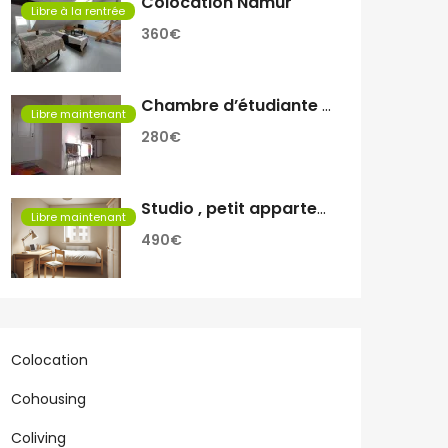
Colocation Namur
Libre à la rentrée
360€
Chambre d’étudiante a louer
Libre maintenant
280€
Studio , petit appartement
Libre maintenant
490€
Colocation
Cohousing
Coliving