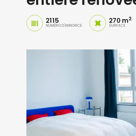
2
2115
270 m
NUMÉRO D'ANNONCE
SURFACE