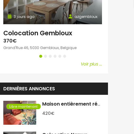
3 jours ago
azgembloux
3 jours ago
Colocation Gembloux
Chambre c
370€
600€
Grand'Rue 46, 5030 Gembloux, Belgique
Avenue Emile Vand
Voir plus ...
DERNIÈRES ANNONCES
Maison entièrement rénovée
Libre maintenant
420€