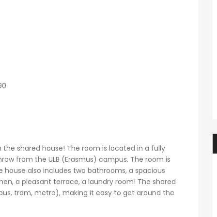
f.elaerts
1 semaine ago
Evelyne Van Hulle
Chbre étudiant(e) en colocation dans appartement 2 chbre avec balcon – en face de HELMo Guillemins
Kot à louer 1 étudiant uniquement
450€
e, Belgique
Rue de la Cure 13, 6061 Charleroi, Belgique
90
 the shared house! The room is located in a fully
 throw from the ULB (Erasmus) campus. The room is
The house also includes two bathrooms, a spacious
tchen, a pleasant terrace, a laundry room! The shared
 (bus, tram, metro), making it easy to get around the