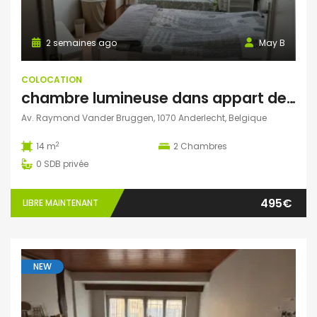
2 semaines ago
May B
COLOCATION
chambre lumineuse dans appart de 2 étudiantes – métro AUMALE
Av. Raymond Vander Bruggen, 1070 Anderlecht, Belgique
2
14 m
2
Chambres
0
SDB privée
495€
LIBRE MAINTENANT
NEW