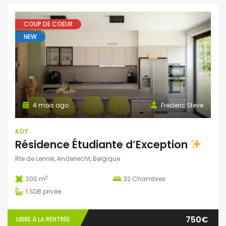
COUP DE COEUR
NEW
4 mois ago
Frederic Steve
KOT
Résidence Étudiante d’Exception
Rte de Lennik, Anderlecht, Belgique
2
200 m
32
Chambres
1
SDB privée
750€
LIBRE À LA RENTRÉE