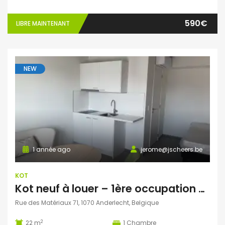
590€
LIBRE MAINTENANT
NEW
1 année ago
jerome@jscheers.be
KOT
Kot neuf à louer – 1ère occupation – Anderlecht (1070)
Rue des Matériaux 71, 1070 Anderlecht, Belgique
2
22 m
1
Chambre