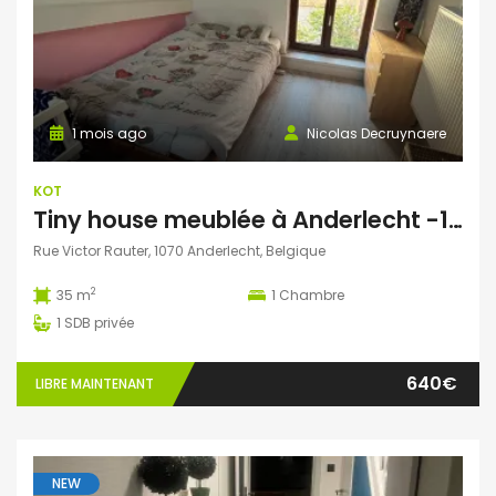
1 mois ago
Nicolas Decruynaere
KOT
Tiny house meublée à Anderlecht -15 minutes d’Erasme, CERIA. Proximité métro ligne 5 (saint Guidon)
Rue Victor Rauter, 1070 Anderlecht, Belgique
2
35 m
1
Chambre
1
SDB privée
640€
LIBRE MAINTENANT
NEW