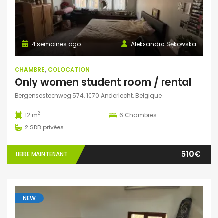
4 semaines ago
Aleksandra Sękowska
CHAMBRE
,
COLOCATION
Only women student room / rental
Bergensesteenweg 574, 1070 Anderlecht, Belgique
2
12 m
6
Chambres
2
SDB privées
610€
LIBRE MAINTENANT
NEW