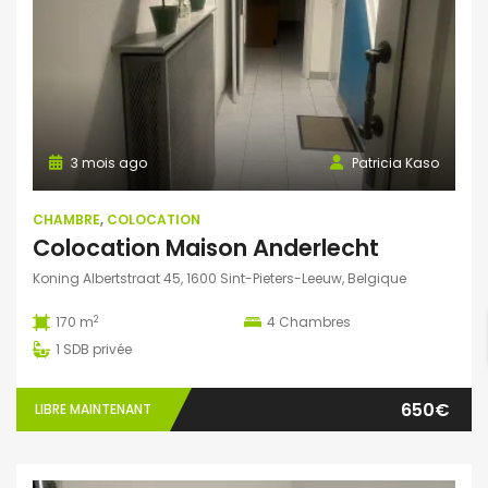
3 mois ago
Patricia Kaso
CHAMBRE
,
COLOCATION
Colocation Maison Anderlecht
Koning Albertstraat 45, 1600 Sint-Pieters-Leeuw, Belgique
2
170 m
4
Chambres
1
SDB privée
650€
LIBRE MAINTENANT