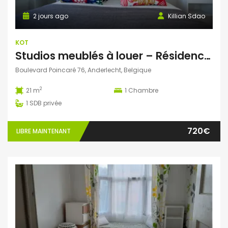
2 jours ago
Killian Sdao
KOT
Studios meublés à louer – Résidence Ustel – Boulevard Poincaré, 76 – Anderlecht – à partir de 720 € charges incluses
Boulevard Poincaré 76, Anderlecht, Belgique
2
21 m
1
Chambre
1
SDB privée
720€
LIBRE MAINTENANT