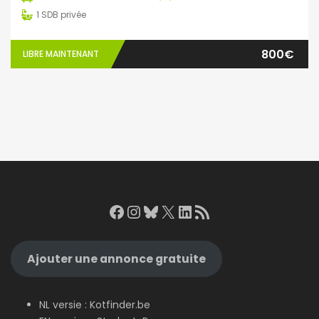
1
SDB privée
800€
LIBRE MAINTENANT
Facebook
Instagram
Bluesky
X
LinkedIn
RSS Feed
Ajouter une annonce gratuite
NL versie :
Kotfinder.be