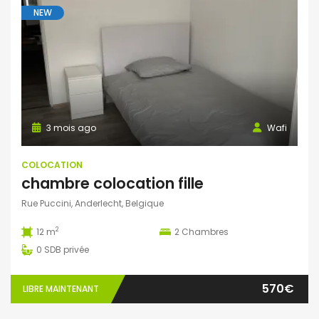
NEW
3 mois ago
Wafi
COLOCATION
chambre colocation fille
Rue Puccini, Anderlecht, Belgique
2
12 m
2
Chambres
0
SDB privée
570€
LIBRE MAINTENANT