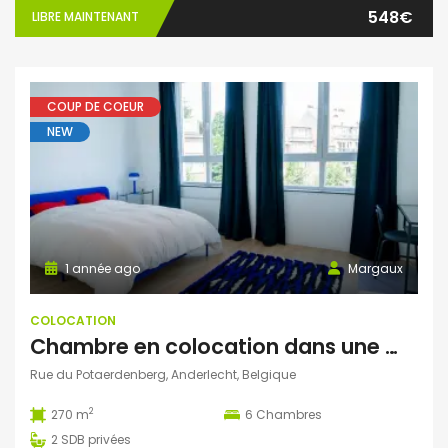
548€
LIBRE MAINTENANT
COUP DE COEUR
NEW
1 année ago
Margaux
COLOCATION
Chambre en colocation dans une maison entière rénovée à Anderlecht
Rue du Potaerdenberg, Anderlecht, Belgique
2
270 m
6
Chambres
2
SDB privées