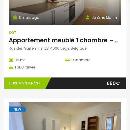
3 mois ago
Jérôme Martin
KOT
Appartement meublé 1 chambre – Guillemins – proche gare
Rue des Guillemins 123, 4000 Liège, Belgique
2
35 m
1
Chambre
1
SDB privée
650€
LIBRE MAINTENANT
NEW