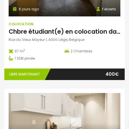
6 jours ago
f.elaerts
COLOCATION
Chbre étudiant(e) en colocation dans appartement 2 chbre avec balcon – en face de HELMo Guillemins
Rue du Vieux Mayeur 1, 4000 Liège, Belgique
2
67 m
2
Chambres
1
SDB privée
400€
LIBRE MAINTENANT