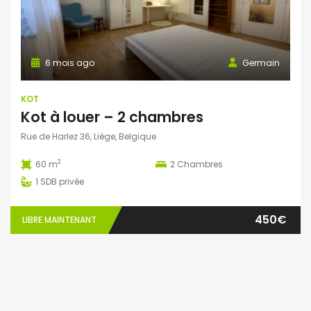
6 mois ago
Germain
KOT
Kot à louer – 2 chambres
Rue de Harlez 36, Liège, Belgique
2
60 m
2
Chambres
1
SDB privée
450€
LIBRE MAINTENANT