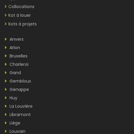
Collocations
Kot à louer
Kots à projets
Anvers
Arlon
Bruxelles
Charleroi
Gand
Gembloux
Genappe
Huy
La Louvière
Libramont
Liège
Louvain