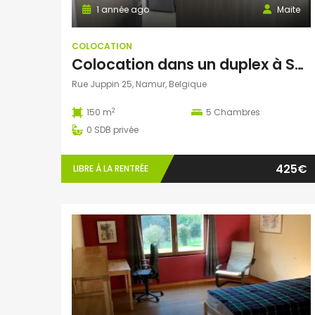
1 année ago
Maite
COLOCATION
Colocation dans un duplex à Salzinnes
Rue Juppin 25, Namur, Belgique
2
150 m
5
Chambres
0
SDB privée
425€
LIBRE À LA RENTRÉE