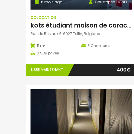
6 mois ago
Christophe TIGNEE
COLOCATION
kots étudiant maison de caractère
Rue de Belvaux 6, 6927 Tellin, Belgique
2
11 m
3
Chambres
0
SDB privée
400€
LIBRE MAINTENANT