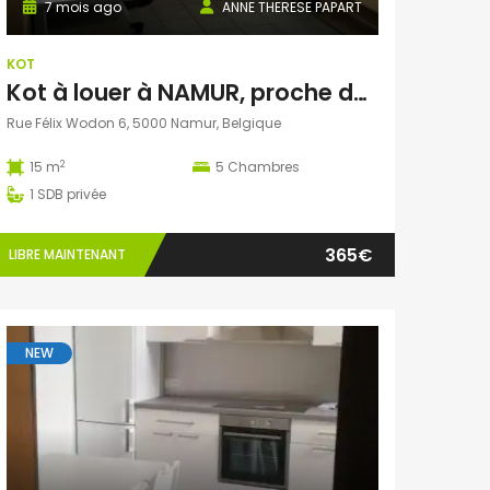
7 mois ago
ANNE THERESE PAPART
KOT
Kot à louer à NAMUR, proche de la gare, du centre ville et des Université et Hautes Ecoles
Rue Félix Wodon 6, 5000 Namur, Belgique
2
15 m
5
Chambres
1
SDB privée
365€
LIBRE MAINTENANT
NEW