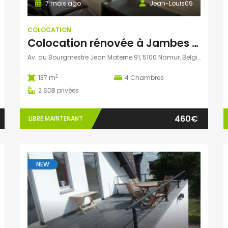
7 mois ago
Jean-Louis09
COLOCATION
Colocation rénovée à Jambes – 1 chambre disponible le 1er juin– forfait charges
Av. du Bourgmestre Jean Materne 91, 5100 Namur, Belgique
2
137 m
4
Chambres
2
SDB privées
460€
LIBRE MAINTENANT
NEW