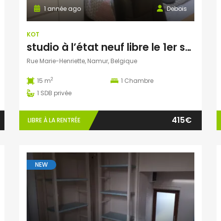
1 année ago
Debois
KOT
studio à l’état neuf libre le 1er septembre
Rue Marie-Henriette, Namur, Belgique
2
15 m
1
Chambre
1
SDB privée
415€
LIBRE À LA RENTRÉE
NEW