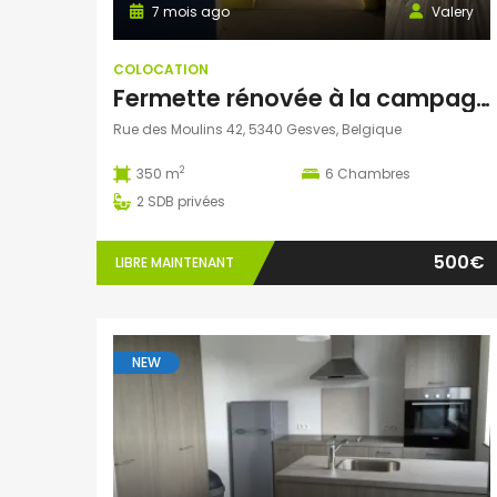
7 mois ago
Valery
COLOCATION
Fermette rénovée à la campagne
Rue des Moulins 42, 5340 Gesves, Belgique
2
350 m
6
Chambres
2
SDB privées
500€
LIBRE MAINTENANT
NEW