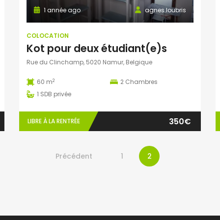
1 année ago
agnes.loubris
COLOCATION
Kot pour deux étudiant(e)s
Rue du Clinchamp, 5020 Namur, Belgique
2
60 m
2
Chambres
1
SDB privée
350€
LIBRE À LA RENTRÉE
Précédent
1
2