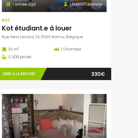
1 année ago
LAMBERT Jeanine
KOT
Kot étudiant.e à louer
Rue Henri Lecocq 74, 5000 Namur, Belgique
2
30 m
1
Chambre
0
SDB privée
330€
LIBRE À LA RENTRÉE