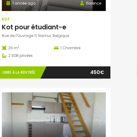
1 année ago
florence
KOT
Kot pour étudiant-e
Rue de l'Ouvrage 11, Namur, Belgique
2
25 m
1
Chambre
2
SDB privées
450€
LIBRE À LA RENTRÉE