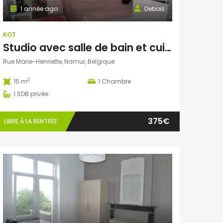
1 année ago
Debois
KOT
Studio avec salle de bain et cuisine privatives libre le 1er septembre
Rue Marie-Henriette, Namur, Belgique
2
15 m
1
Chambre
1
SDB privée
375€
LIBRE À LA RENTRÉE