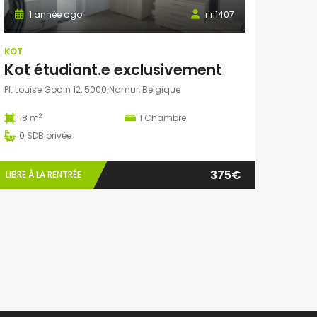
1 année ago
riri1407
KOT
Kot étudiant.e exclusivement
Pl. Louise Godin 12, 5000 Namur, Belgique
2
18 m
1
Chambre
0
SDB privée
375€
LIBRE À LA RENTRÉE