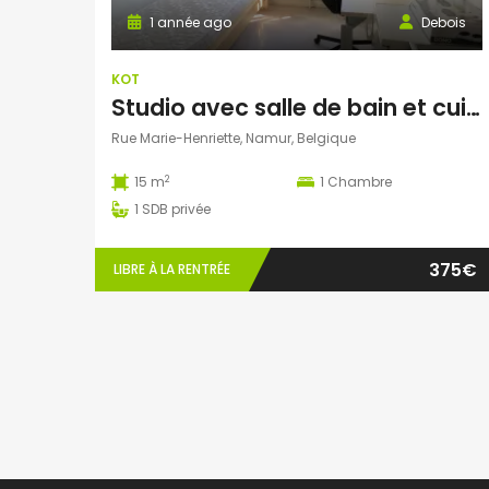
1 année ago
Debois
KOT
Studio avec salle de bain et cuisine personnelles libre le 1er septembre
Rue Marie-Henriette, Namur, Belgique
2
15 m
1
Chambre
1
SDB privée
375€
LIBRE À LA RENTRÉE