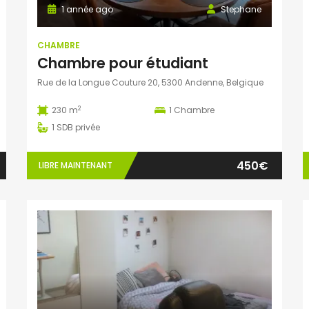
1 année ago
Stephane
CHAMBRE
Chambre pour étudiant
Rue de la Longue Couture 20, 5300 Andenne, Belgique
2
230 m
1
Chambre
1
SDB privée
450€
LIBRE MAINTENANT