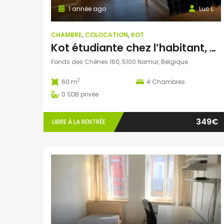
1 année ago
Luc L
CHAMBRE
,
COLOCATION
,
KOT
Kot étudiante chez l’habitant, 60 m² ( Wépion, Namur)
Fonds des Chênes 160, 5100 Namur, Belgique
2
60 m
4
Chambres
0
SDB privée
349€
LIBRE À LA RENTRÉE