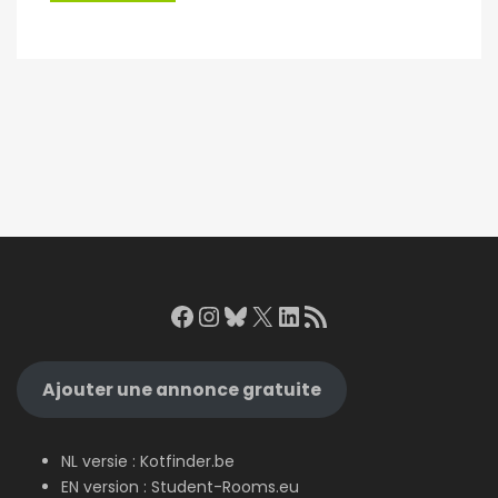
Facebook
Instagram
Bluesky
X
LinkedIn
RSS Feed
Ajouter une annonce gratuite
NL versie :
Kotfinder.be
EN version :
Student-Rooms.eu