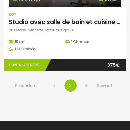
KOT
Studio avec salle de bain et cuisine personnelles libre le 1er septembre
Rue Marie-Henriette, Namur, Belgique
2
15 m
1
Chambre
1
SDB privée
375€
LIBRE À LA RENTRÉE
Précédent
1
2
3
Suivant