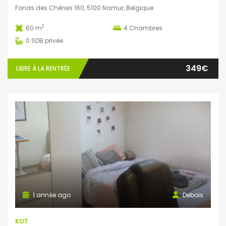
Fonds des Chênes 160, 5100 Namur, Belgique
2
60 m
4
Chambres
0
SDB privée
349€
LIBRE À LA RENTRÉE
1 année ago
Debois
KOT