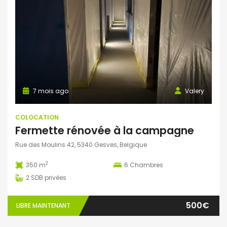
7 mois ago
Valery
COLOCATION
Fermette rénovée à la campagne
Rue des Moulins 42, 5340 Gesves, Belgique
2
350 m
6
Chambres
2
SDB privées
500€
LIBRE MAINTENANT