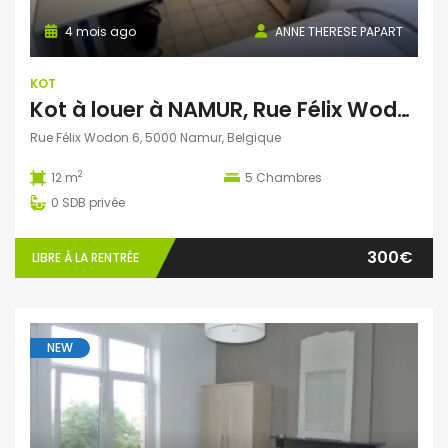
4 mois ago
ANNE THERESE PAPART
KOT
Kot à louer à NAMUR, Rue Félix Wodon, 6, proche de la gare, du centre ville et des Université et Hautes Ecoles
Rue Félix Wodon 6, 5000 Namur, Belgique
2
12 m
5
Chambres
0
SDB privée
300€
LIBRE À LA RENTRÉE
NEW