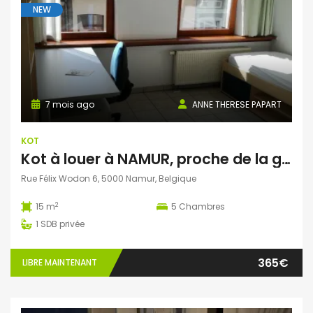
NEW
7 mois ago
ANNE THERESE PAPART
KOT
Kot à louer à NAMUR, proche de la gare, du centre ville et des Université et Hautes Ecoles
Rue Félix Wodon 6, 5000 Namur, Belgique
2
15 m
5
Chambres
1
SDB privée
365€
LIBRE MAINTENANT