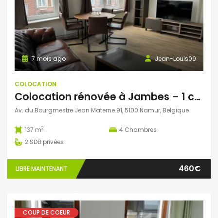
7 mois ago
Jean-Louis09
COLOCATION
Colocation rénovée à Jambes – 1 chambre disponible le 1er juin– forfait charges
Av. du Bourgmestre Jean Materne 91, 5100 Namur, Belgique
2
137 m
4
Chambres
2
SDB privées
460€
LIBRE MAINTENANT
COUP DE COEUR