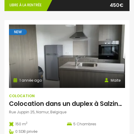
450€
LIBRE À LA RENTRÉE
NEW
1 année ago
Maite
COLOCATION
Colocation dans un duplex à Salzinnes
Rue Juppin 25, Namur, Belgique
2
150 m
5
Chambres
0
SDB privée