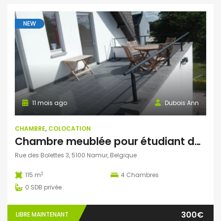
NEW
11 mois ago
Dubois Ann
CHAMBRE
,
COLOCATION
Chambre meublée pour étudiant dans colocation
Rue des Bolettes 3, 5100 Namur, Belgique
2
115 m
4
Chambres
0
SDB privée
300€
LIBRE MAINTENANT