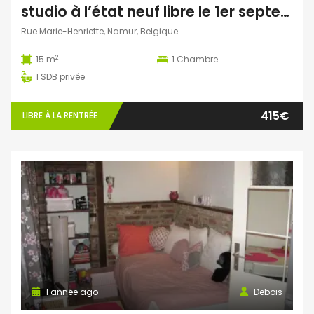
studio à l’état neuf libre le 1er septembre
Rue Marie-Henriette, Namur, Belgique
2
15 m
1
Chambre
1
SDB privée
415€
LIBRE À LA RENTRÉE
1 année ago
Debois