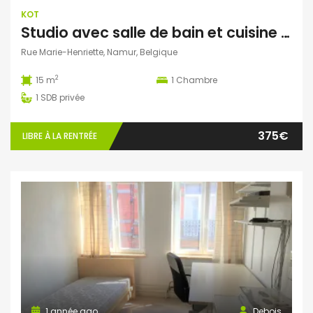
KOT
Studio avec salle de bain et cuisine privatives libre le 1er septembre
Rue Marie-Henriette, Namur, Belgique
2
15 m
1
Chambre
1
SDB privée
375€
LIBRE À LA RENTRÉE
1 année ago
Debois