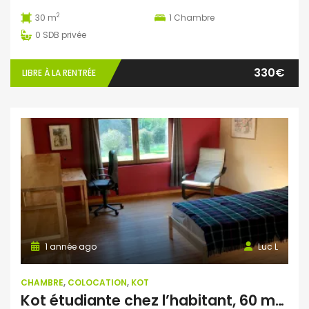
2
30 m
1
Chambre
0
SDB privée
330€
LIBRE À LA RENTRÉE
1 année ago
Luc L
CHAMBRE
,
COLOCATION
,
KOT
Kot étudiante chez l’habitant, 60 m² ( Wépion, Namur)