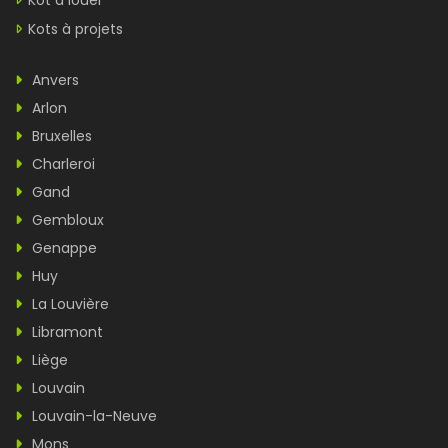
Kot à louer
Kots à projets
Anvers
Arlon
Bruxelles
Charleroi
Gand
Gembloux
Genappe
Huy
La Louvière
Libramont
Liège
Louvain
Louvain-la-Neuve
Mons