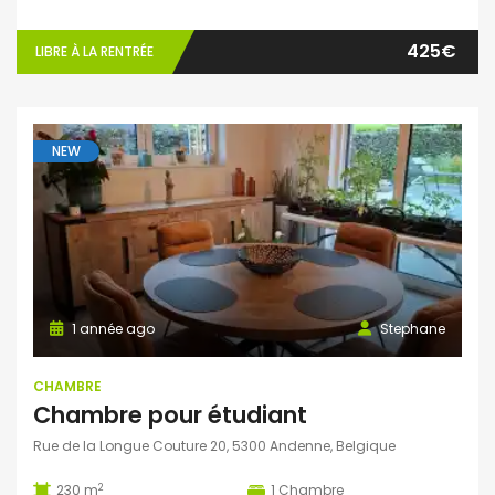
425€
LIBRE À LA RENTRÉE
NEW
1 année ago
Stephane
CHAMBRE
Chambre pour étudiant
Rue de la Longue Couture 20, 5300 Andenne, Belgique
2
230 m
1
Chambre