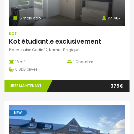
5 mois ago
riri1407
KOT
Kot étudiant.e exclusivement
Place Louise Godin 12, Namur, Belgique
2
18 m
1
Chambre
0
SDB privée
375€
LIBRE MAINTENANT
NEW