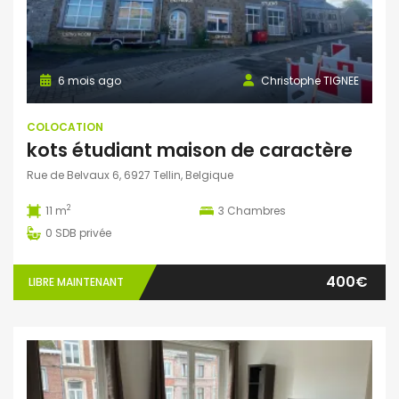
6 mois ago
Christophe TIGNEE
COLOCATION
kots étudiant maison de caractère
Rue de Belvaux 6, 6927 Tellin, Belgique
2
11 m
3
Chambres
0
SDB privée
400€
LIBRE MAINTENANT