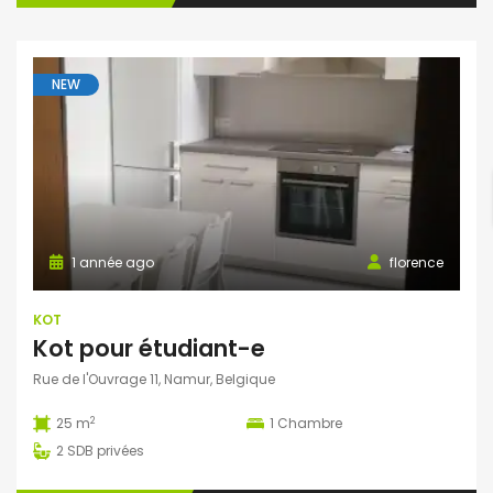
NEW
1 année ago
florence
KOT
Kot pour étudiant-e
Rue de l'Ouvrage 11, Namur, Belgique
2
25 m
1
Chambre
2
SDB privées