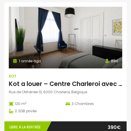
1 année ago
Bert
KOT
Kot a louer – Centre Charleroi avec Jardin + terasse
Rue de l'Athénée 13, 6000 Charleroi, Belgique
2
120 m
3
Chambres
0
SDB privée
390€
LIBRE À LA RENTRÉE