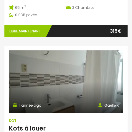
2
65 m
3
Chambres
0
SDB privée
315€
LIBRE MAINTENANT
1 année ago
Gaelle K
KOT
Kots à louer