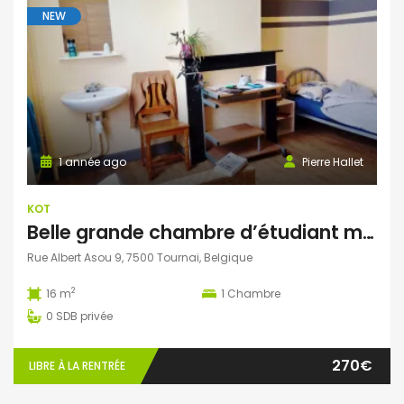
NEW
1 année ago
Pierre Hallet
KOT
Belle grande chambre d’étudiant meublée dans le centre de Tournai
Rue Albert Asou 9, 7500 Tournai, Belgique
2
16 m
1
Chambre
0
SDB privée
270€
LIBRE À LA RENTRÉE