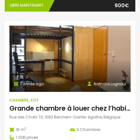
600€
LIBRE MAINTENANT
1 année ago
Nathalie Lognoul
CHAMBRE
,
KOT
Grande chambre à louer chez l’habitant. Rez de chaussée et jardin.
Rue des Chats 70, 1082 Berchem-Sainte-Agathe, Belgique
2
16 m
5
Chambres
1
SDB privée