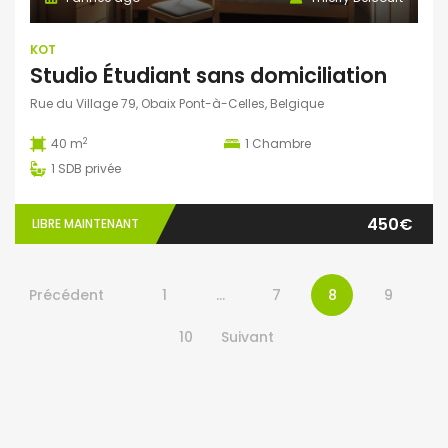
KOT
Studio Étudiant sans domiciliation
Rue du Village 79, Obaix Pont-à-Celles, Belgique
2
40 m
1
Chambre
1
SDB privée
450€
LIBRE MAINTENANT
Précédent
1
…
7
8
9
10
Suivant