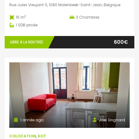
Rue Jules Vieujant 11, 1080 Molenbeek-Saint-Jean, Belgique
2
15 m
3
Chambres
1
SDB privée
600€
LIBRE À LA RENTRÉE
1 année ago
Joel Grignard
COLOCATION
,
KOT