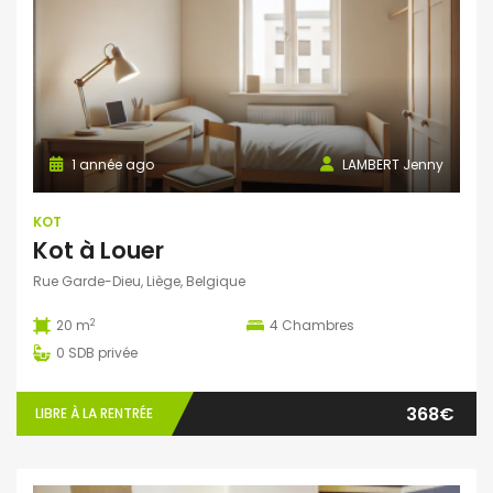
1 année ago
LAMBERT Jenny
KOT
Kot à Louer
Rue Garde-Dieu, Liège, Belgique
2
20 m
4
Chambres
0
SDB privée
368€
LIBRE À LA RENTRÉE