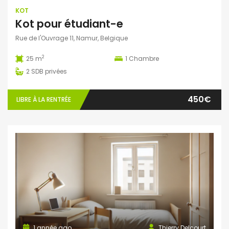
KOT
Kot pour étudiant-e
Rue de l'Ouvrage 11, Namur, Belgique
2
25 m
1
Chambre
2
SDB privées
450€
LIBRE À LA RENTRÉE
1 année ago
Thierry Delcourt