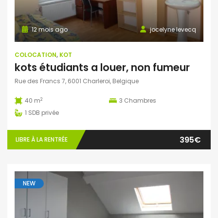
12 mois ago
jocelyne levecq
COLOCATION
,
KOT
kots étudiants a louer, non fumeur
Rue des Francs 7, 6001 Charleroi, Belgique
2
40 m
3
Chambres
1
SDB privée
395€
LIBRE À LA RENTRÉE
NEW