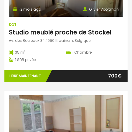
12 mois ago
Olivier Voortman
KOT
Studio meublé proche de Stockel
Av. des Bouleaux 34, 1950 Kraainem, Belgique
2
35 m
1
Chambre
1
SDB privée
700€
LIBRE MAINTENANT