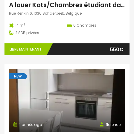
A louer Kots/Chambres étudiant dans une colocation située dans une ancienne maison de Maître cosy
Rue Renkin 6, 1030 Schaerbeek, Belgique
2
14 m
6
Chambres
2
SDB privées
550€
LIBRE MAINTENANT
NEW
1 année ago
florence