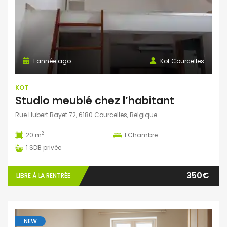
1 année ago
Kot Courcelles
KOT
Studio meublé chez l’habitant
Rue Hubert Bayet 72, 6180 Courcelles, Belgique
2
20 m
1
Chambre
1
SDB privée
350€
LIBRE À LA RENTRÉE
NEW