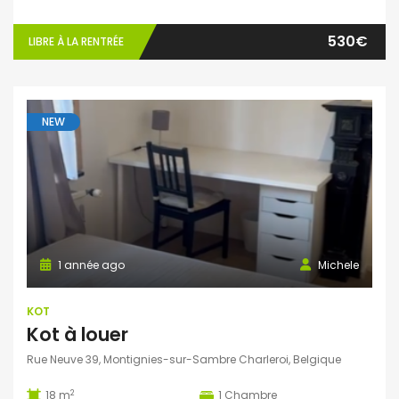
530€
LIBRE À LA RENTRÉE
NEW
1 année ago
Michele
KOT
Kot à louer
Rue Neuve 39, Montignies-sur-Sambre Charleroi, Belgique
2
18 m
1
Chambre