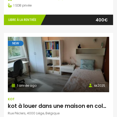
1
SDB privée
400€
LIBRE À LA RENTRÉE
NEW
1 année ago
sk2025
KOT
kot à louer dans une maison en colocation pour 2 ou 3 étudiants
Rue Péclers, 4000 Liège, Belgique