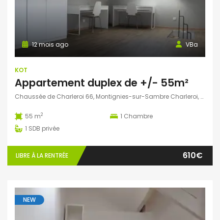
12 mois ago
VBa
KOT
Appartement duplex de +/- 55m²
Chaussée de Charleroi 66, Montignies-sur-Sambre Charleroi, Belgique
2
55 m
1
Chambre
1
SDB privée
610€
LIBRE À LA RENTRÉE
NEW