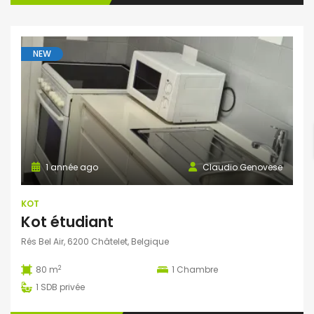
NEW
1 année ago
Claudio Genovese
KOT
Kot étudiant
Rés Bel Air, 6200 Châtelet, Belgique
2
80 m
1
Chambre
1
SDB privée