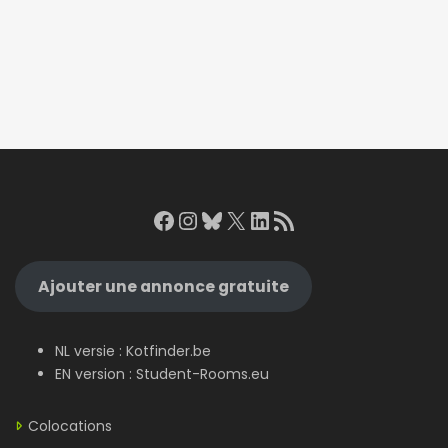
Facebook
Instagram
Bluesky
X
LinkedIn
RSS Feed
Ajouter une annonce gratuite
NL versie :
Kotfinder.be
EN version :
Student-Rooms.eu
Colocations