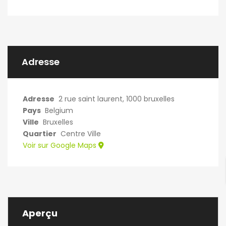
Hall. Une grande
pièce donnant sur le
jardin avec un lit
double une armoire
etc...Une grande
terrasse donnant sur
Adresse
le jardin. 800 euros
charges…
Adresse
2 rue saint laurent, 1000 bruxelles
Pays
Belgium
Ville
Bruxelles
Quartier
Centre Ville
Voir sur Google Maps
Aperçu