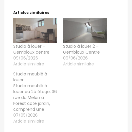
Articles similaires
Studio à louer –
Studio à louer 2 –
Gembloux centre
Gembloux Centre
09/06/2026
09/06/2026
Article similaire
Article similaire
Studio meublé à
louer
Studio meublé à
louer au 2è étage, 36
rue du Melon à
Forest côté jardin,
comprend une
cuisine équipée avec
07/05/2026
sdb avec une
Article similaire
douche. WC séparé.