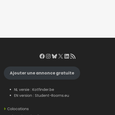
Facebook
Instagram
Bluesky
X
LinkedIn
RSS Feed
Ajouter une annonce gratuite
NL versie :
Kotfinder.be
EN version :
Student-Rooms.eu
Colocations