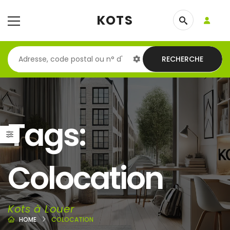
KOTS
RECHERCHE
Tags:
Colocation
Kots à Louer
HOME
COLOCATION