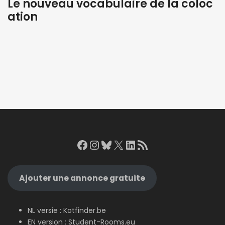
Le nouveau vocabulaire de la coloc
ation
Facebook
Instagram
Bluesky
X
LinkedIn
RSS Feed
Ajouter une annonce gratuite
NL versie :
Kotfinder.be
EN version :
Student-Rooms.eu