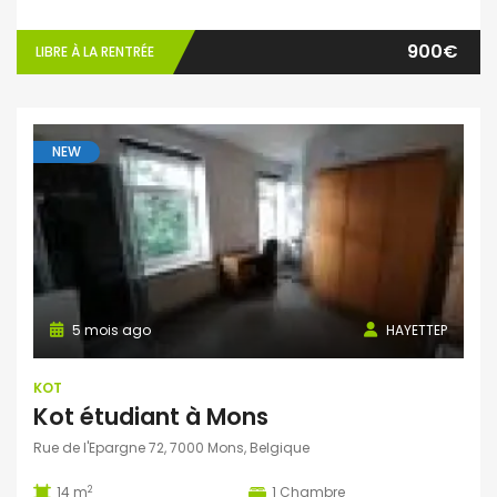
900€
LIBRE À LA RENTRÉE
NEW
5 mois ago
HAYETTEP
KOT
Kot étudiant à Mons
Rue de l'Epargne 72, 7000 Mons, Belgique
2
14 m
1
Chambre