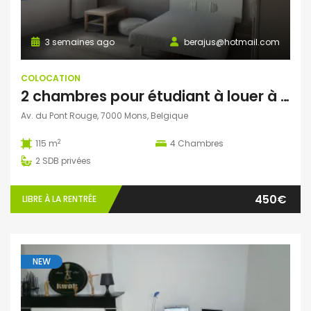
3 semaines ago
berajus@hotmail.com
COLOCATION
2 chambres pour étudiant à louer à Mons
Av. du Pont Rouge, 7000 Mons, Belgique
2
115 m
4
Chambres
2
SDB privées
450€
LIBRE À LA RENTRÉE
NEW