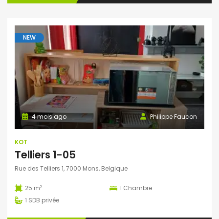
NEW
4 mois ago
Philippe Faucon
KOT
Telliers 1-05
Rue des Telliers 1, 7000 Mons, Belgique
2
25 m
1
Chambre
1
SDB privée