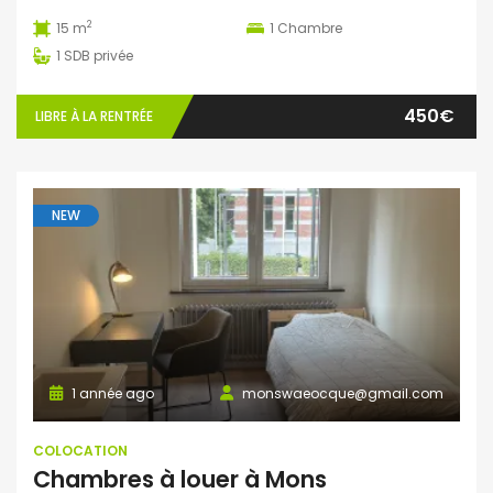
2
15 m
1
Chambre
1
SDB privée
450€
LIBRE À LA RENTRÉE
NEW
1 année ago
monswaeocque@gmail.com
COLOCATION
Chambres à louer à Mons