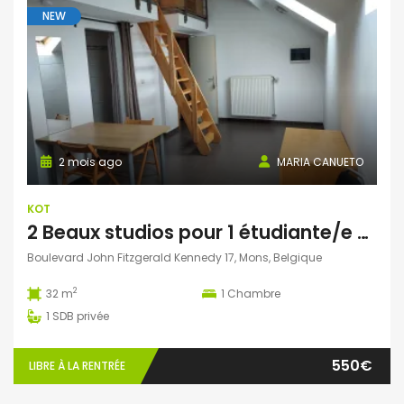
NEW
2 mois ago
MARIA CANUETO
KOT
2 Beaux studios pour 1 étudiante/e non domicilié/e à Mons
Boulevard John Fitzgerald Kennedy 17, Mons, Belgique
2
32 m
1
Chambre
1
SDB privée
550€
LIBRE À LA RENTRÉE