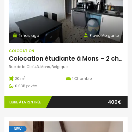
1 mois ago
Flavio Morgante
COLOCATION
Colocation étudiante à Mons – 2 chambres disponibles dès septembre 2026 !
Rue de la Clef 43, Mons, Belgique
2
20 m
1
Chambre
0
SDB privée
400€
LIBRE À LA RENTRÉE
NEW