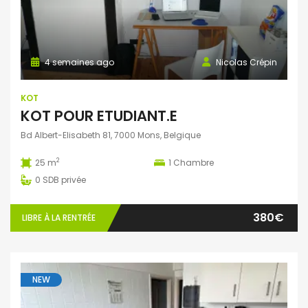
4 semaines ago
Nicolas Crépin
KOT
KOT POUR ETUDIANT.E
Bd Albert-Elisabeth 81, 7000 Mons, Belgique
2
25 m
1
Chambre
0
SDB privée
380€
LIBRE À LA RENTRÉE
NEW