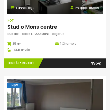
1 année ago
Philippe Faucon
KOT
Studio Mons centre
Rue des Telliers 1, 7000 Mons, Belgique
2
35 m
1
Chambre
1
SDB privée
495€
LIBRE À LA RENTRÉE
NEW