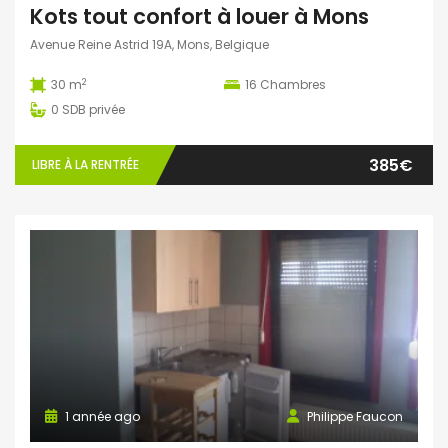
Kots tout confort à louer à Mons
Avenue Reine Astrid 19A, Mons, Belgique
2
30 m
16
Chambres
0
SDB privée
385€
LIBRE À LA RENTRÉE
1 année ago
Philippe Faucon