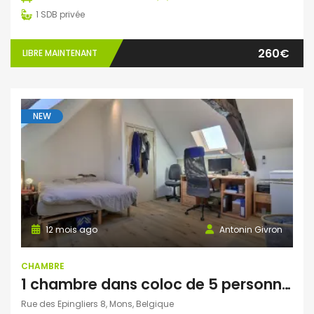
1
SDB privée
260€
LIBRE MAINTENANT
NEW
12 mois ago
Antonin Givron
CHAMBRE
1 chambre dans coloc de 5 personnes à Mons
Rue des Epingliers 8, Mons, Belgique