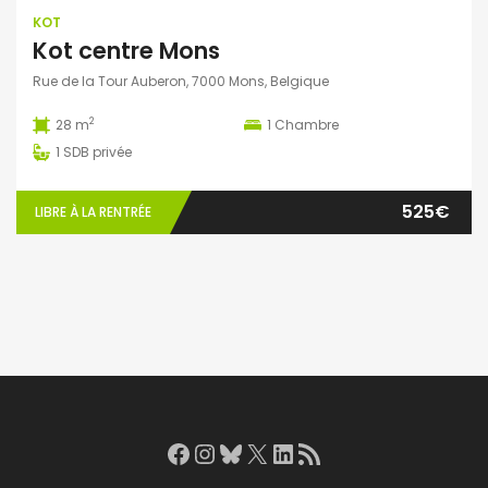
KOT
Kot centre Mons
Rue de la Tour Auberon, 7000 Mons, Belgique
2
28 m
1
Chambre
1
SDB privée
525€
LIBRE À LA RENTRÉE
Facebook
Instagram
Bluesky
X
LinkedIn
RSS Feed