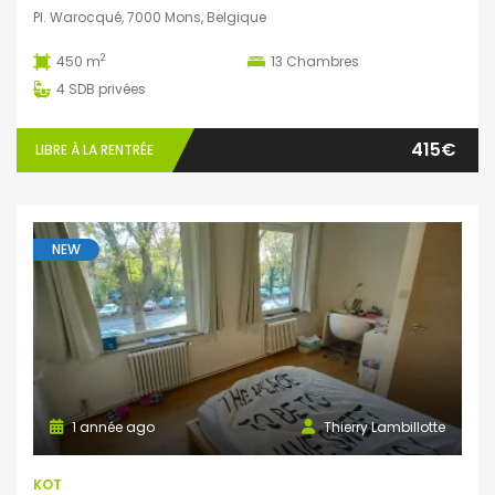
Pl. Warocqué, 7000 Mons, Belgique
2
450 m
13
Chambres
4
SDB privées
415€
LIBRE À LA RENTRÉE
NEW
1 année ago
Thierry Lambillotte
KOT