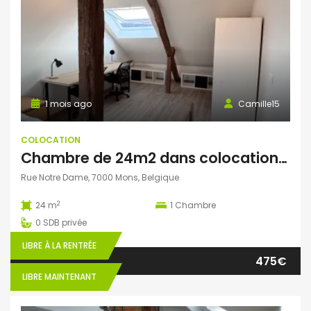
1 mois ago
Camille15
COLOCATION
Chambre de 24m2 dans colocation au cœur de Mons
Rue Notre Dame, 7000 Mons, Belgique
2
24 m
1
Chambre
0
SDB privée
LIBRE À LA RENTRÉE
475€
LIBRE MAINTENANT