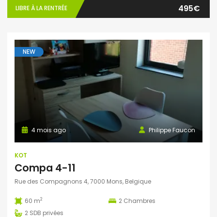
495€
LIBRE À LA RENTRÉE
NEW
4 mois ago
Philippe Faucon
KOT
Compa 4-11
Rue des Compagnons 4, 7000 Mons, Belgique
2
60 m
2
Chambres
2
SDB privées