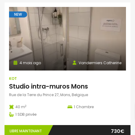
NEW
4 mois ago
Vandermiers Catherine
KOT
Studio intra-muros Mons
Rue de la Terre du Prince 27, Mons, Belgique
2
40 m
1
Chambre
1
SDB privée
730€
LIBRE MAINTENANT