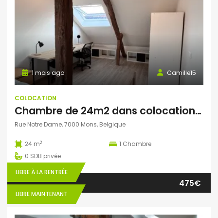
1 mois ago
Camille15
COLOCATION
Chambre de 24m2 dans colocation au cœur de Mons
Rue Notre Dame, 7000 Mons, Belgique
2
24 m
1
Chambre
0
SDB privée
LIBRE À LA RENTRÉE
475€
LIBRE MAINTENANT