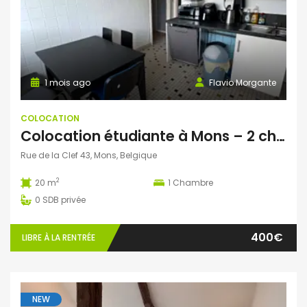
1 mois ago
Flavio Morgante
COLOCATION
Colocation étudiante à Mons – 2 chambres disponibles dès septembre 2026 !
Rue de la Clef 43, Mons, Belgique
2
20 m
1
Chambre
0
SDB privée
400€
LIBRE À LA RENTRÉE
NEW