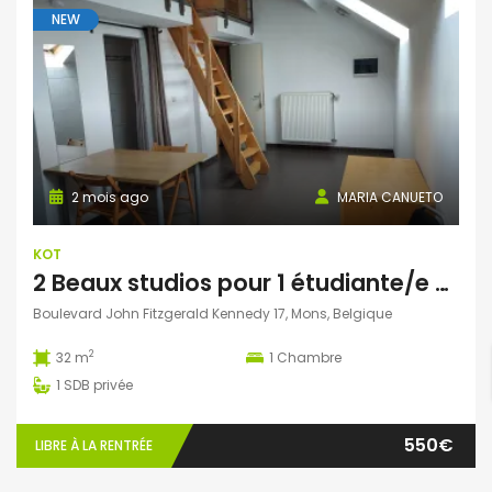
NEW
2 mois ago
MARIA CANUETO
KOT
2 Beaux studios pour 1 étudiante/e non domicilié/e à Mons
Boulevard John Fitzgerald Kennedy 17, Mons, Belgique
2
32 m
1
Chambre
1
SDB privée
550€
LIBRE À LA RENTRÉE