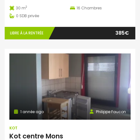
2
30 m
16
Chambres
0
SDB privée
385€
LIBRE À LA RENTRÉE
1 année ago
Philippe Faucon
KOT
Kot centre Mons