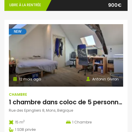
900€
LIBRE À LA RENTRÉE
NEW
12 mois ago
Antonin Givron
CHAMBRE
1 chambre dans coloc de 5 personnes à Mons
Rue des Epingliers 8, Mons, Belgique
2
15 m
1
Chambre
1
SDB privée