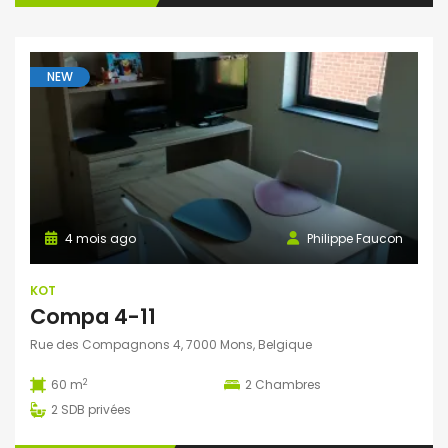
NEW
4 mois ago
Philippe Faucon
KOT
Compa 4-11
Rue des Compagnons 4, 7000 Mons, Belgique
2
60 m
2
Chambres
2
SDB privées