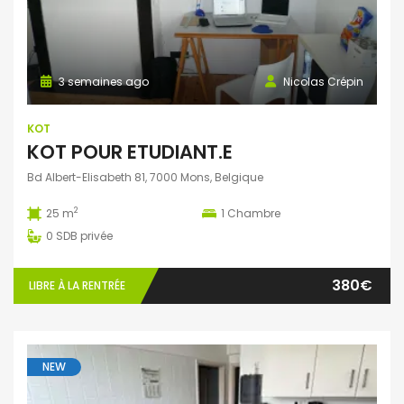
3 semaines ago
Nicolas Crépin
KOT
KOT POUR ETUDIANT.E
Bd Albert-Elisabeth 81, 7000 Mons, Belgique
2
25 m
1
Chambre
0
SDB privée
380€
LIBRE À LA RENTRÉE
NEW