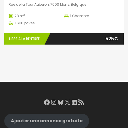
Rue de la Tour Auberon, 7000 Mons, Belgique
2
28 m
1
Chambre
1
SDB privée
525€
LIBRE À LA RENTRÉE
Facebook
Instagram
Bluesky
X
LinkedIn
RSS Feed
Ajouter une annonce gratuite