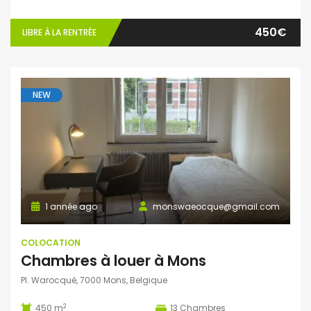
450€
LIBRE À LA RENTRÉE
NEW
1 année ago
monswaeocque@gmail.com
COLOCATION
Chambres à louer à Mons
Pl. Warocqué, 7000 Mons, Belgique
2
450 m
13
Chambres