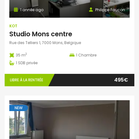
1 année ago
Philippe Faucon
KOT
Studio Mons centre
Rue des Telliers 1, 7000 Mons, Belgique
2
35 m
1
Chambre
1
SDB privée
495€
LIBRE À LA RENTRÉE
NEW