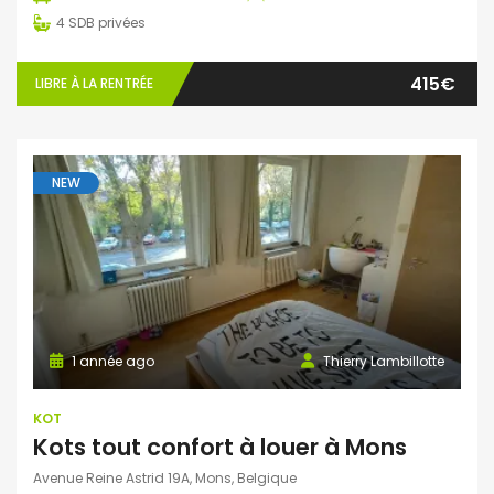
4
SDB privées
415€
LIBRE À LA RENTRÉE
NEW
1 année ago
Thierry Lambillotte
KOT
Kots tout confort à louer à Mons
Avenue Reine Astrid 19A, Mons, Belgique