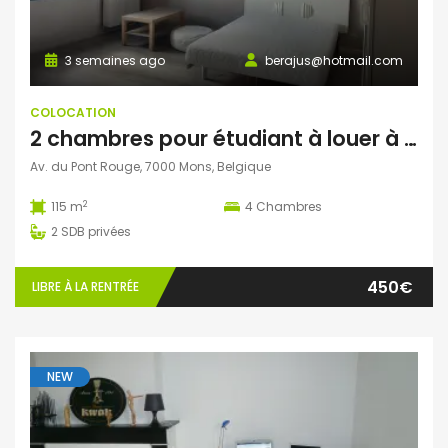
3 semaines ago
berajus@hotmail.com
COLOCATION
2 chambres pour étudiant à louer à Mons
Av. du Pont Rouge, 7000 Mons, Belgique
2
115 m
4
Chambres
2
SDB privées
450€
LIBRE À LA RENTRÉE
NEW