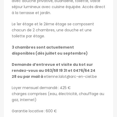
avec douche privative, buanderie, toilette, vaste
séjour lumineux avec cuisine équipée. Accès direct
à la terrasse et jardin.
Le 1
er
étage et le 2
ème
étage se composent
chacun de 2 chambres, une douche et une
toilette par étage.
3 chambres sont actuellement
disponibles (dès juillet ou septembre)
Demande d’entrevue et visite du kot sur
rendez-vous au 063/58 19 31 et 0476/64 24
28 ou par mail à
etienne.lalot@arc-en-ciel.be
Loyer mensuel demandé : 425 €
charges comprises (eau, électricité, chauffage au
gaz, internet)
Garantie locative : 600 €