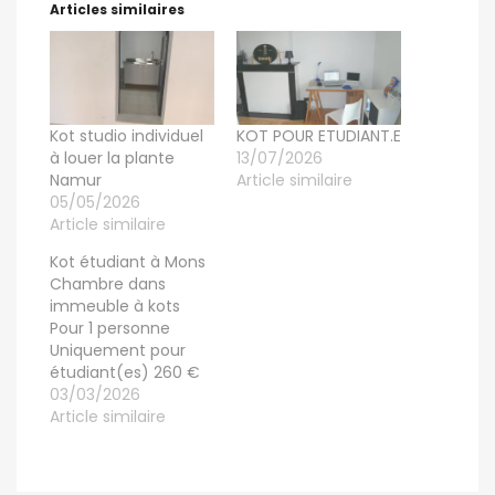
Articles similaires
Kot studio individuel
KOT POUR ETUDIANT.E
à louer la plante
13/07/2026
Namur
Article similaire
05/05/2026
Article similaire
Kot étudiant à Mons
Chambre dans
immeuble à kots
Pour 1 personne
Uniquement pour
étudiant(es) 260 €
Plus 190 € de
03/03/2026
charges Adresse du
Article similaire
logement Rue de
l'Epargne, 72 7000
Mons 1er etage -