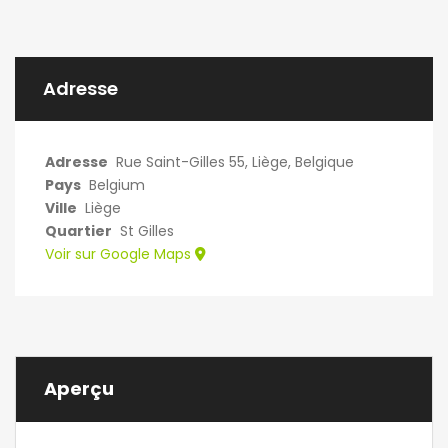
Superficie de 14 m²
Conditions de
location Durée de
location de 12 mois. 3
Adresse
logements dans
l'immeuble. Non
Fumeur.…
Adresse
Rue Saint-Gilles 55, Liège, Belgique
Pays
Belgium
Ville
Liège
Quartier
St Gilles
Voir sur Google Maps
Aperçu